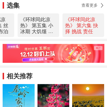
选集
查看更多
此凉
《环球同此凉
《环球同此凉
集 丝
热》 第五集 小
热》 第六集 抉
罗布泊
冰期 大饥馑 帝
择 挑战 责任
国兴衰
相关推荐