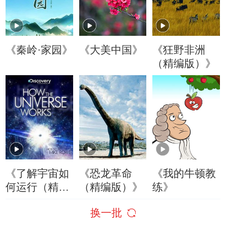
《秦岭·家园》
《大美中国》
《狂野非洲
（精编版）》
《了解宇宙如
《恐龙革命
《我的牛顿教
何运行（精编
（精编版）》
练》
版）》
换一批