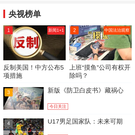
央视榜单
1
2
新闻1+1
中国法治观察
反制美国！中方公布5
上班“摸鱼”公司有权开
项措施
除吗？
新版《防卫白皮书》藏祸心
3
今日关注
U17男足国家队：未来可期
4