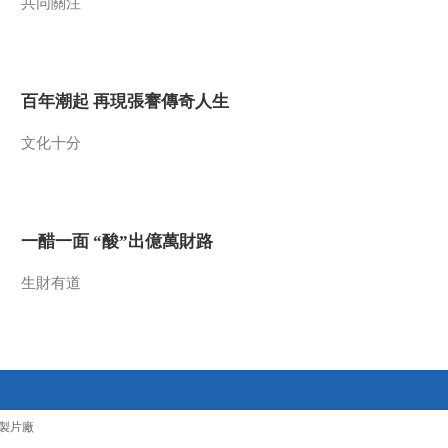
共同關注
百年潮起 再現張謇傳奇人生
文化十分
一醋一面 “酸”出億萬財路
生財有道
製片廠