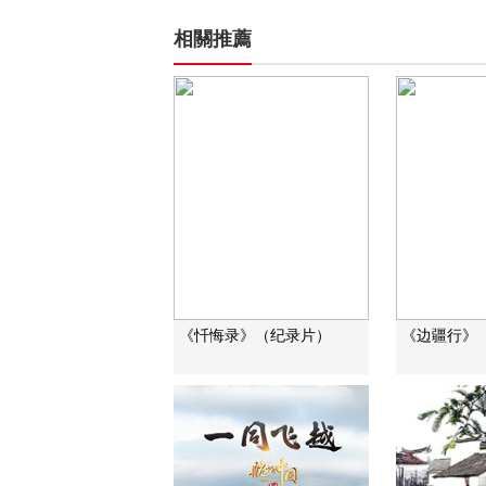
相關推薦
《忏悔录》（纪录片）
《边疆行》