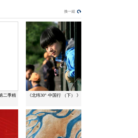
新版《防衛白皮書》
藏禍心
換一組
今日關注
U17男足國家隊：未
來可期
足球之夜
三招教你識破真假全
麥麵包
健康之路
美國為何盯上中國光
模塊？
今日亞洲
第二季精
《北纬30°·中国行 （下） 》
暗語引流？午夜直播
間亂象
法治在線
“AI雙星”上空有何新本
領？
共同關注