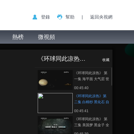
登錄
幫助
|
返回央視網
熱榜
微視頻
《环球同此凉热》
正在播放
第二集 白棉纱 黑化石 自然之死
《环球同此凉热》精编版
收藏
《环球同此凉热》 第
一集 海平面 大气层 世
界末日
00:45:40
《环球同此凉热》第
二集 白棉纱 黑化石 自
然之死
00:45:41
《环球同此凉热》 第
三集 美国梦 黑金子 全
球变暖