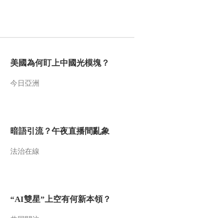
美國為何盯上中國光模塊？
今日亞洲
暗語引流？午夜直播間亂象
法治在線
“AI雙星”上空有何新本領？