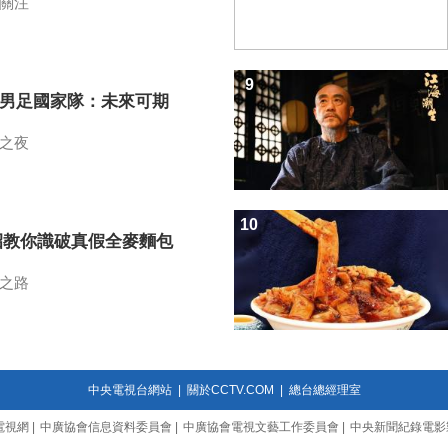
關注
9
7男足國家隊：未來可期
之夜
10
招教你識破真假全麥麵包
之路
中央電視台網站
|
關於CCTV.COM
|
總台總經理室
電視網
|
中廣協會信息資料委員會
|
中廣協會電視文藝工作委員會
|
中央新聞紀錄電影