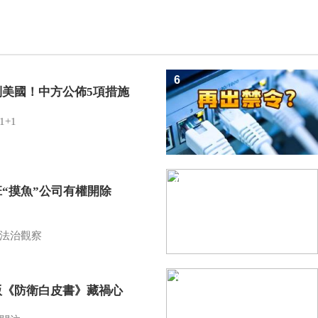
6
制美國！中方公佈5項措施
1+1
7
班“摸魚”公司有權開除
？
法治觀察
8
版《防衛白皮書》藏禍心