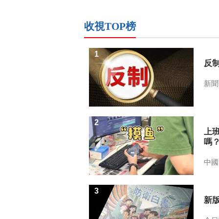
收視TOP榜
1
反
新聞
2
上
嗎
中國
3
新