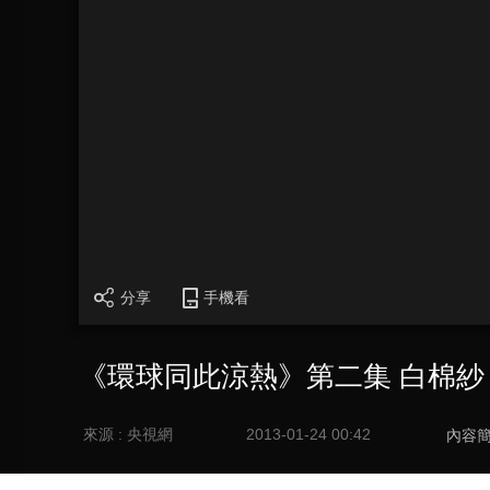
分享
手機看
《環球同此涼熱》第二集 白棉紗
來源 : 央視網
2013-01-24 00:42
內容