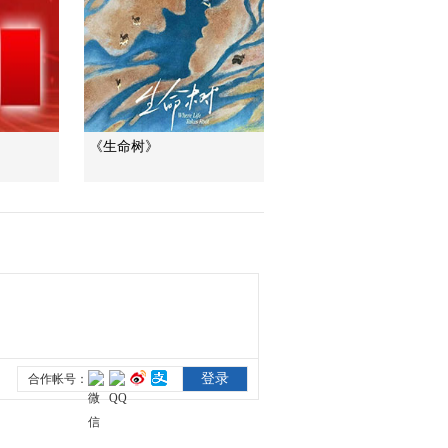
百年潮起 再現張謇傳
奇人生
文化十分
一醋一面 “酸”出億萬
財路
《生命树》
生財有道