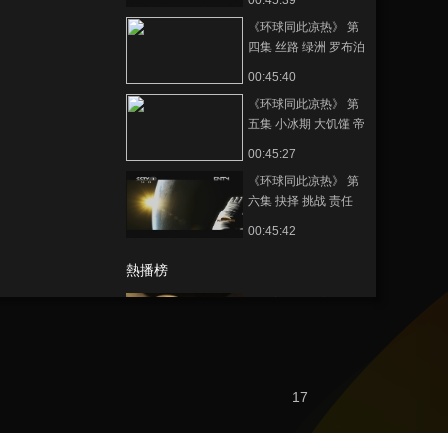
00:45:39
《环球同此凉热》 第
四集 丝路 绿洲 罗布泊
00:45:40
《环球同此凉热》 第
五集 小冰期 大饥馑 帝
国兴衰
00:45:27
《环球同此凉热》 第
六集 抉择 挑战 责任
00:45:42
熱播榜
反制美國！中方公佈5
項措施
新聞1+1
上班“摸魚”公司有權開
17
除嗎？
中國法治觀察