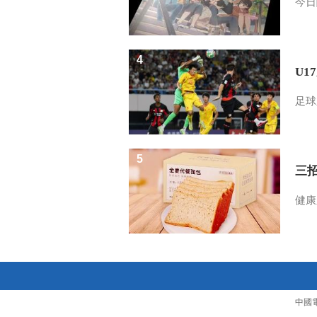
今日
4
U1
足球
5
三
健康
中國