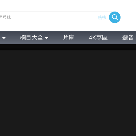
熱榜
全
欄目大全
片庫
4K專區
聽音