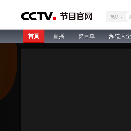
視頻
首頁
直播
節目單
頻道大