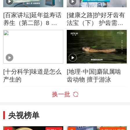
[百家讲坛]延年益寿话
[健康之路]护好牙齿有
养生（第二部）8 作
法宝（下） 护齿需要
强肾主冬时藏 吞咽唾
多喝水
液有何养生功效
[十分科学]味道是怎么
[地理·中国]麝鼠属啮
产生的
齿动物 擅于游泳
换一批
央视榜单