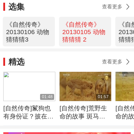
选集
查看更多
《自然传奇》
《自然传奇》
《自
20130106 动物
20130105 动物
201
猜猜猜3
猜猜猜 2
猜猜
精选
查看更多
01:48
01:57
[自然传奇]鬣狗也
[自然传奇]荒野生
[自然
有身份证？披在身
命的故事 斑马牛
命的故
上绝无重复
羚的迁徙将给食肉
侵占
动物带来一场盛宴
千里