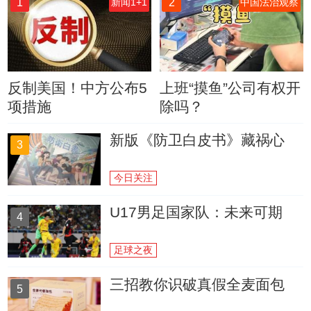
1
2
新闻1+1
中国法治观察
反制美国！中方公布5
上班“摸鱼”公司有权开
项措施
除吗？
新版《防卫白皮书》藏祸心
3
今日关注
U17男足国家队：未来可期
4
足球之夜
三招教你识破真假全麦面包
5