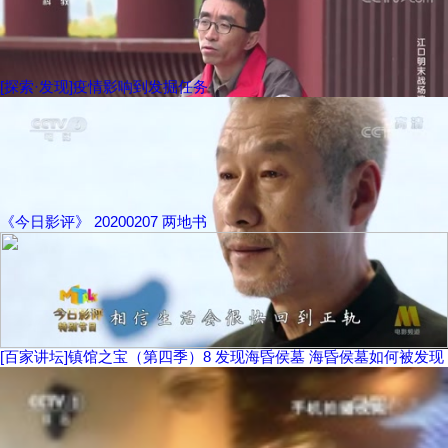
[探索·发现]疫情影响到发掘任务
《今日影评》 20200207 两地书
[百家讲坛]镇馆之宝（第四季）8 发现海昏侯墓 海昏侯墓如何被发现