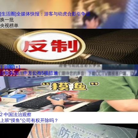
[生活圈]全媒体快报：游客与幼虎合影引争议
换一批
央视榜单
1
新闻1+1
反制美国！中方公布5项措施
2
中国法治观察
上班“摸鱼”公司有权开除吗？