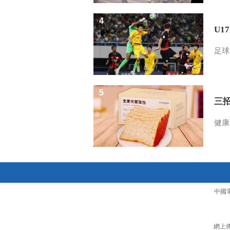
4
U1
足球
5
三
健康
中國
網上傳