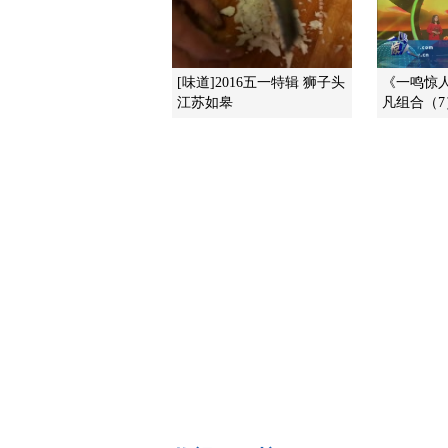
[味道]2016五一特辑 狮子头
《一鸣惊人》
江苏如皋
凡组合（7