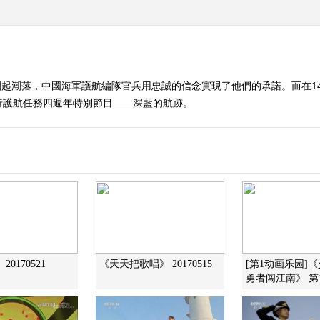
起潮落，中國海軍護航編隊官兵用忠誠的信念實現了他們的承諾。而在14
行護航任務四週年特別節目——深藍的航跡。
0170521
《天天把歌唱》 20170515
[第1动画乐园]
勇者闯江南》 第11