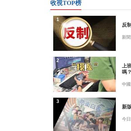
收視TOP榜
1
反
新聞
2
上
嗎
中國
3
新
今日