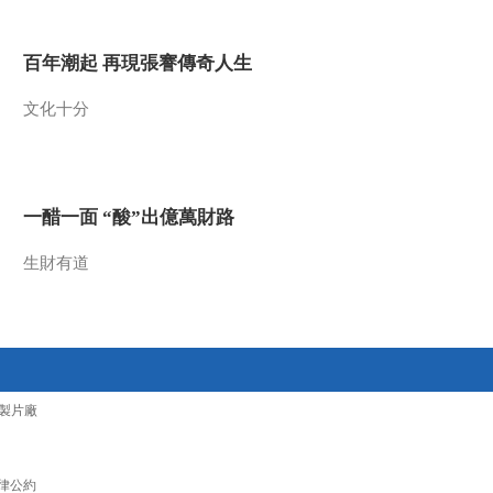
2012-12-04 21:00:20
百年潮起 再現張謇傳奇人生
《军事纪实》 20121203
美国陆军军乐团访华演出
文化十分
纪实（下）
2012-12-03 21:14:10
《军事纪实》 20121130
山林秘训记
一醋一面 “酸”出億萬財路
生財有道
2012-11-30 20:45:34
《军事纪实》 20121129
美国陆军军乐团访华演出
纪实（上）
2012-11-29 21:02:48
製片廠
《军事纪实》 20121128
蜀道奇兵
律公約