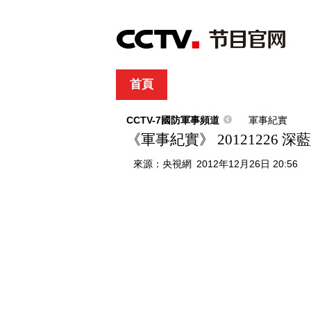
首頁
直播
節目單
綜合
新聞
財經
綜藝
中文國際
體
CCTV-7國防軍事頻道
軍事紀實
《軍事紀實》 20121226 
來源：
央視網
2012年12月26日 20:56