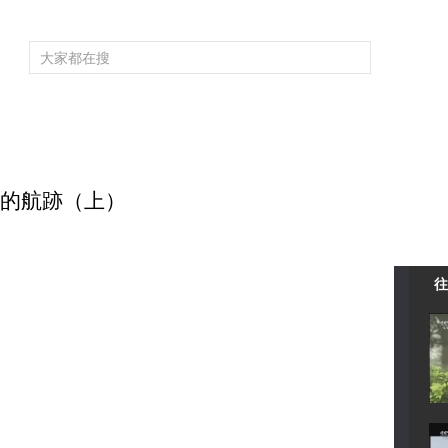
頻道大全
欄目大全
片庫
4K專區
聽
育
電影
國防軍事
電視劇
紀錄
科教
戲曲
社會與法
少
深藍的航跡（上）
往