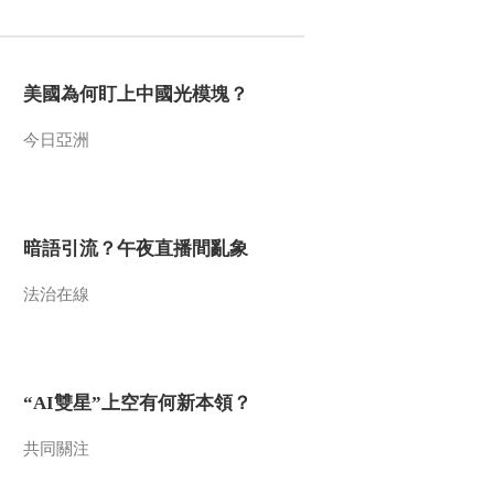
2012-12-10 21:56:13
《军事纪实》 20121207
美國為何盯上中國光模塊？
“郑和”舰环球航行纪实④
今日亞洲
2012-12-07 22:06:33
《军事纪实》 20121206
“郑和”舰环球航行纪实③
暗語引流？午夜直播間亂象
2012-12-06 20:53:29
法治在線
《军事纪实》 20121205
“郑和”舰环球航行纪实②
“AI雙星”上空有何新本領？
2012-12-05 21:04:16
《军事纪实》 20121204
共同關注
“郑和”舰环球航行纪实①