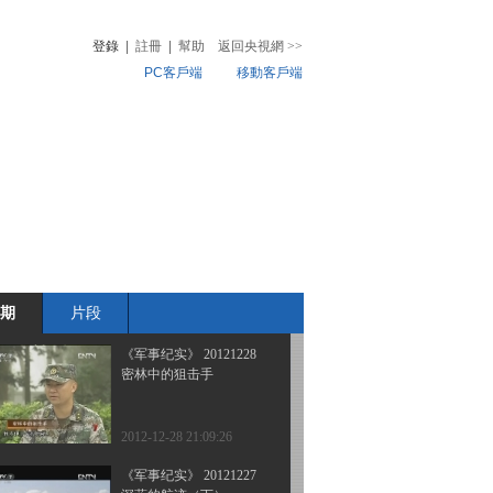
2012风云回望——中国的
力量（下）
登錄
|
註冊
|
幫助
返回央視網
>>
PC客戶端
移動客戶端
2013-01-02 21:18:53
《军事纪实》 20130101
音
熱榜
2012风云回望——中国的
微視頻
力量（上）
兒
音樂
體育賽事
農業農村
2013-01-01 21:25:51
《军事纪实》 20121231
空中射手是怎样炼成的
期
片段
2012-12-31 22:19:54
《军事纪实》 20121228
密林中的狙击手
2012-12-28 21:09:26
《军事纪实》 20121227