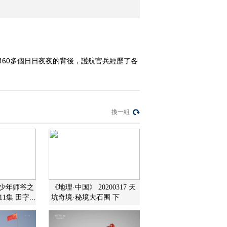
2012-12-20 21:02:39
《军事纪实》 20121219
高原练兵忙②坦克向前冲
60多個日日夜夜的背後，護航官兵經歷了各
2012-12-19 21:14:17
《军事纪实》 20121218
高原练兵忙①导弹劲旅上
換一組
高原
2012-12-18 21:13:06
《军事纪实》 20121217
军营又响驼铃声-2012季
⑤“生命禁区”的最后军礼
《少年师爷之
《地理·中国》 20200317 天
2012-12-17 21:06:24
集 田字...
坑奇境·秘境大石围 下
《军事纪实》 20121214
军营又响驼铃声——2012