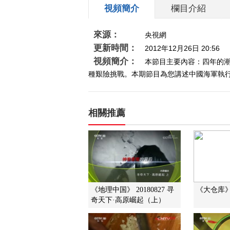
視頻簡介
欄目介紹
來源：
央視網
更新時間：
2012年12月26日 20:56
視頻簡介：
本節目主要內容：四年的潮
種艱險挑戰。本期節目為您講述中國海軍執
相關推薦
《地理中国》 20180827 寻
《大仓库》 2
奇天下·高原崛起（上）