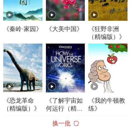
《秦岭·家园》
《大美中国》
《狂野非洲
（精编版）》
《恐龙革命
《了解宇宙如
《我的牛顿教
（精编版）》
何运行（精编
练》
版）》
换一批