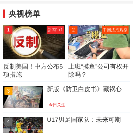
央视榜单
1
2
新闻1+1
中国法治观察
反制美国！中方公布5
上班“摸鱼”公司有权开
项措施
除吗？
新版《防卫白皮书》藏祸心
3
今日关注
U17男足国家队：未来可期
4