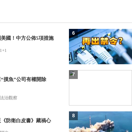
6
制美國！中方公佈5項措施
1+1
7
班“摸魚”公司有權開除
？
法治觀察
8
版《防衛白皮書》藏禍心