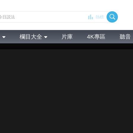
熱榜
全
欄目大全
片庫
4K專區
聽音