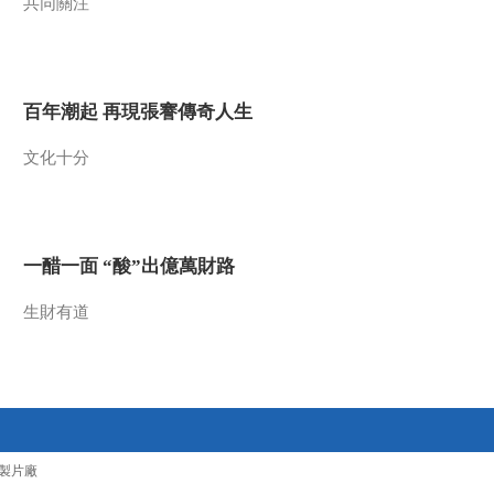
共同關注
《环球同此凉热》第
11集 片花
00:01:15
百年潮起 再現張謇傳奇人生
[视频]我台纪录片《环
球同此凉热》播出
文化十分
00:00:25
[视频]大型纪录片《环
球同此凉热》 时间：
一万年人类文明的再
00:03:55
一醋一面 “酸”出億萬財路
现
熱播榜
生財有道
反制美國！中方公佈5
項措施
新聞1+1
上班“摸魚”公司有權開
除嗎？
中國法治觀察
製片廠
新版《防衛白皮書》