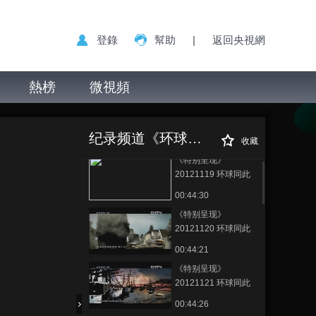
登錄
幫助
|
返回央視網
熱榜
微視頻
《特别呈现》
正在播放
20121122 环球同此凉热 第一
纪录频道《环球同此凉热》
部 黑色·困惑 第四集 美国梦 黑
收藏
金子 全球变暖
《特别呈现》
20121119 环球同此
凉热 第一部 黑色·困惑
00:44:30
《特别呈现》
20121120 环球同此
凉热 第一部 黑色·困惑
00:44:21
第二集 白棉纱 黑化石
《特别呈现》
自然之死
20121121 环球同此
凉热 第一部 黑色·困惑
00:44:26
第三集 先农坛 珍珠街