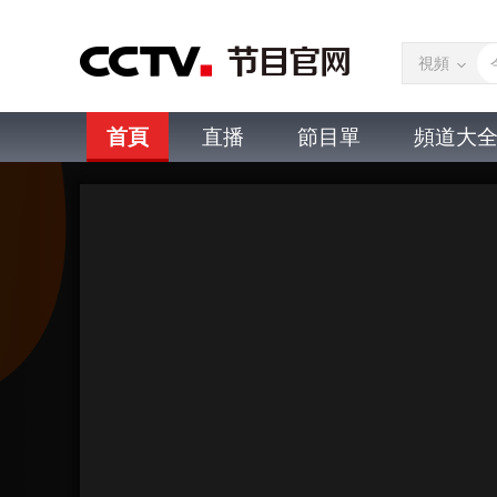
視頻
首頁
直播
節目單
頻道大