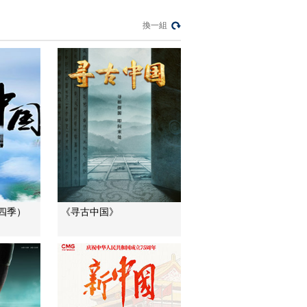
第一集 莱茵河 生物圈
《特别呈现》
新能源
換一組
20121128 环球同此
凉热 第三部 绿色·抉择
00:44:24
第二集 被动屋 自行车
《特别呈现》
生态城
20121129 环球同此
凉热 第三部 绿色·抉择
00:44:52
第三集 博弈 挑战 责任
《特别呈现》
20121130 环球同此
凉热 第三部 绿色·抉择
00:44:28
第四集 低碳 后天 迷宫
[环球同此凉
热]20121119 片花
00:00:27
四季）
《寻古中国》
[环球同此凉
热]20121120 片花
00:00:29
節目看點
《环球同此凉热》片