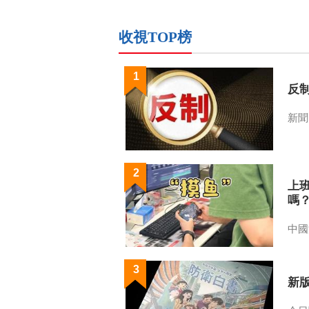
收視TOP榜
1
反
新聞
2
上
嗎
中國
3
新