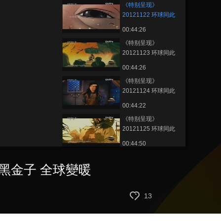
《特别呈现》
适者生存
20121122 环球同此
凉热 第一部 黑色·困惑
00:44:26
第四集 美国梦 黑金子
《特别呈现》
全球变暖
20121123 环球同此
凉热 第二部 黄色·回忆
00:44:26
第一集 稻谷 洪水 大迁
《特别呈现》
移
20121124 环球同此
凉热 第二部 黄色·回忆
00:44:22
第二集 丝路 绿洲 罗布
《特别呈现》
泊
20121125 环球同此
凉热 第二部 黄色·回忆
00:44:50
第三集 长城墙 大草原
《特别呈现》
上帝之鞭
 黑金子 全球變暖
20121126 环球同此
凉热 第二部 黄色·回忆
00:44:24
第四集 小冰期 大饥馑
《特别呈现》
13
帝国兴衰
20121127 环球同此
凉热 第三部 绿色·抉择
00:44:49