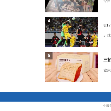
今日
4
U1
足球
5
三
健康
中國