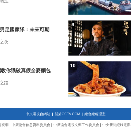
關注
9
7男足國家隊：未來可期
之夜
10
招教你識破真假全麥麵包
之路
中央電視台網站
|
關於CCTV.COM
|
總台總經理室
電視網
|
中廣協會信息資料委員會
|
中廣協會電視文藝工作委員會
|
中央新聞紀錄電影