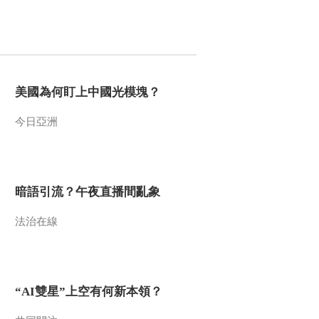
《环球同此凉热》第6
集 片花
00:00:58
《环球同此凉热》第7
集 片花
美國為何盯上中國光模塊？
00:01:14
《环球同此凉热》第8
今日亞洲
集 片花
00:01:17
《环球同此凉热》第9
集 片花
暗語引流？午夜直播間亂象
00:00:39
法治在線
《环球同此凉热》第
10集 片花
00:00:47
《环球同此凉热》第
“AI雙星”上空有何新本領？
12集 片花
00:00:52