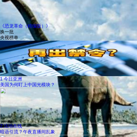
《恐龙革命（精编版）》
换一批
央视榜单
1
今日亚洲
美国为何盯上中国光模块？
2
法治在线
暗语引流？午夜直播间乱象