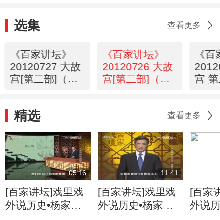
选集
查看更多
《百家讲坛》
《百家讲坛》
《百
20120727 大故
20120726 大故
201
宫[第二部]（十
宫[第二部]（十
宫 
七）永寿之宫
六）景阳咸福
五）
精选
查看更多
05:16
11:41
[百家讲坛]戏里戏
[百家讲坛]戏里戏
[百家
外说历史•杨家将
外说历史•杨家将
外说历
六郎的儿子都有谁
六郎与寇准的交情
名将