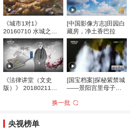
《城市1对1》
[中国影像方志]田园白
20160710 水城之韵
藏房，净土香巴拉
中国·泰州——丹麦·哥
本哈根
《法律讲堂（文史
[国宝档案]探秘紫禁城
版）》 20180211
——景阳宫里母子情
《红楼梦》成书传世
深
换一批
之谜（九）《红楼
梦》与雍正之死
央视榜单