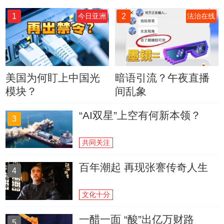
1
2
今日亚洲
法治在线
美国为何盯上中国光
暗语引流？午夜直播
模块？
间乱象
“AI双星”上空有何新本领？
3
共同关注
百年潮起 再现张謇传奇人生
4
文化十分
一醋一面 “酸”出亿万财路
5