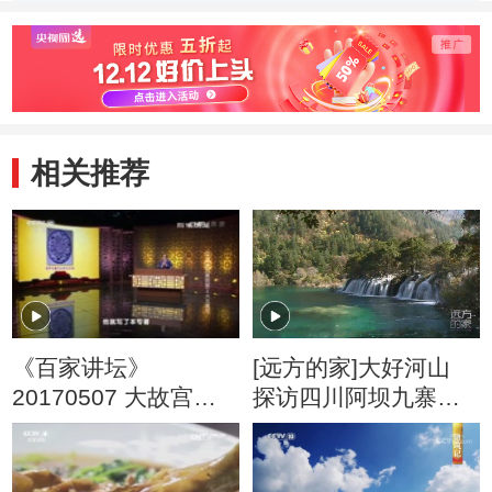
相关推荐
《百家讲坛》
[远方的家]大好河山
20170507 大故宫
探访四川阿坝九寨沟
（第四部）（3）大元
钙华瀑布
青花