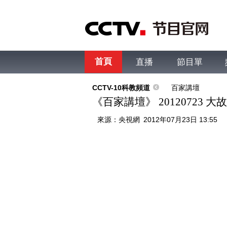
首頁
直播
節目單
綜合
新聞
財經
綜藝
中文國際
體
CCTV-10科教頻道
百家講壇
《百家講壇》 20120723 
來源：
央視網
2012年07月23日 13:55