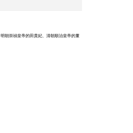
心挽歌
2012-07-20 14:20:23
《百家讲坛》 20120719
大故宫 第二部 （九）养
。明朝崇禎皇帝的田貴妃、清朝順治皇帝的董
心三希
紅顏薄命，徒留一段愛情傳奇回蕩於紫禁城
2012-07-19 13:58:58
《百家讲坛》 20120718
大故宫 第二部 （八） 养
心惩贪
換一組
2012-07-18 14:40:28
《百家讲坛》 20120717
大故宫 第二部 （七）养
心新政
2012-07-17 14:15:28
108 历史的
[中国影像方志]荔浦芋头：
四集
乾隆皇帝的至爱
《百家讲坛》 20120716
大故宫 第二部 （六） 养