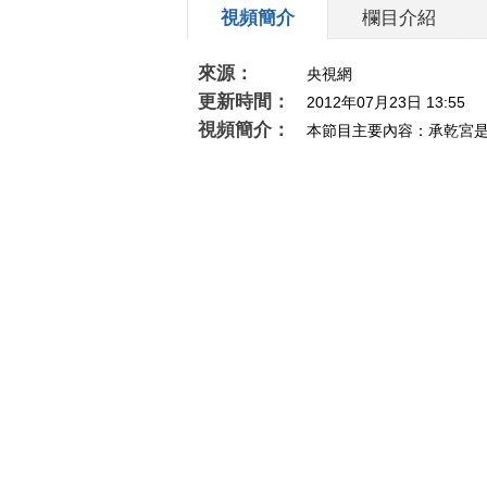
視頻簡介
欄目介紹
來源：
央視網
更新時間：
2012年07月23日 13:55
視頻簡介：
本節目主要內容：承乾宮
鄂妃、道光皇帝的孝全成皇后都曾經居住於
中。北京社會科學研究員、北京紫禁城學會副
相關推薦
《百家讲坛》 20170507 大
[远方的家
故宫（第四部）（3）大元青
工丹霞山
花