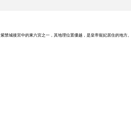
是紫禁城後宮中的東六宮之一，其地理位置優越，是皇帝寵妃居住的地方
此，皇帝和妃嬪的恩與怨、情與愛都在承乾宮中凝結，但這三位女性卻都
會長閻崇年為你講述承乾寵妃的故事。（百家講壇2012年第205期）
]大好河山 巧夺天
《探索发现》 20160312 家
《真相》 20161
风（上） 孕育
拐点·下西洋 第