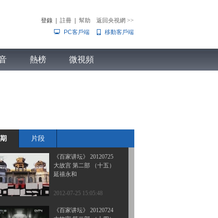
大故宫 第二部（十八）
启祥长春
登錄
|
註冊
|
幫助
返回央視網
>>
PC客戶端
移動客戶端
2012-07-28 15:28:06
《百家讲坛》 20120727
音
熱榜
大故宫[第二部]（十七）
微視頻
永寿之宫
兒
音樂
體育賽事
農業農村
2012-07-27 15:39:45
《百家讲坛》 20120726
大故宫[第二部]（十六）
景阳咸福
期
片段
2012-07-26 15:10:45
《百家讲坛》 20120725
大故宫 第二部 （十五）
延禧永和
2012-07-25 15:05:48
《百家讲坛》 20120724