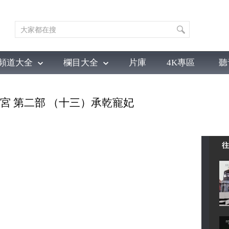
頻道大全
欄目大全
片庫
4K專區
聽
育
電影
國防軍事
電視劇
紀錄
科教
戲曲
社會與法
少
大故宮 第二部 （十三）承乾寵妃
往