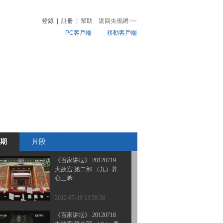
大故宫 第二部 （十二）
景仁祸福
登錄
|
註冊
|
幫助
返回央視網
>>
PC客戶端
移動客戶端
2012-07-22 14:18:06
《百家讲坛》 20120721
音
熱榜
大故宫 第二部 （十一）
微視頻
东西六宫
兒
音樂
體育賽事
農業農村
2012-07-21 14:05:47
《百家讲坛》 20120720
大故宫 第二部 （十） 养
心挽歌
期
片段
2012-07-20 14:20:23
《百家讲坛》 20120719
大故宫 第二部 （九）养
心三希
2012-07-19 13:58:58
《百家讲坛》 20120718