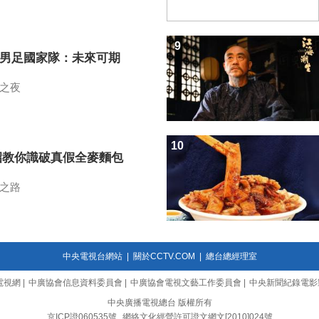
9
7男足國家隊：未來可期
之夜
10
招教你識破真假全麥麵包
之路
中央電視台網站
|
關於CCTV.COM
|
總台總經理室
電視網
|
中廣協會信息資料委員會
|
中廣協會電視文藝工作委員會
|
中央新聞紀錄電影
中央廣播電視總台 版權所有
京ICP證060535號
網絡文化經營許可證文網文[2010]024號