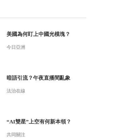
2012-07-06 15:46:29
《百家讲坛》 20120705
汉武帝的三张面孔（二十
四）祸起巫蛊
美國為何盯上中國光模塊？
2012-07-05 14:19:23
今日亞洲
《百家讲坛》 20120704
汉武帝的三张面孔（二十
三） 封禅大典
暗語引流？午夜直播間亂象
2012-07-04 14:16:46
法治在線
《百家讲坛》 20120703
汉武帝的三张面孔（二十
二）封禅前奏
2012-07-03 13:55:21
“AI雙星”上空有何新本領？
《百家讲坛》 20120702
汉武帝的三张面孔（二十
共同關注
一） 执迷不悟