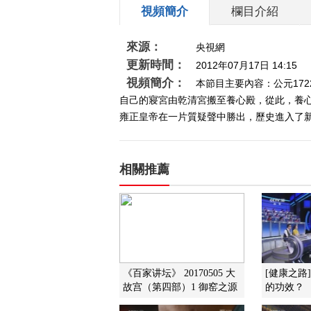
視頻簡介
欄目介紹
來源：
央視網
更新時間：
2012年07月17日 14:15
視頻簡介：
本節目主要內容：公元17
自己的寢宮由乾清宮搬至養心殿，從此，養
雍正皇帝在一片質疑聲中勝出，歷史進入了新
相關推薦
《百家讲坛》 20170505 大
[健康之路
故宫（第四部）1 御窑之源
的功效？