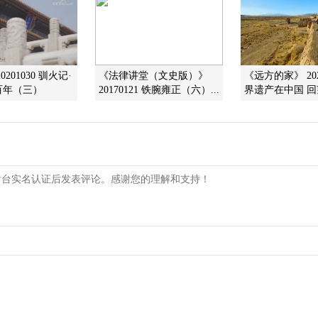
201030 驯火记·
《法律讲堂（文史版）》
《远方的家》 202
百年（三）
20170121 铁腕雍正（六）...
界遗产在中国 