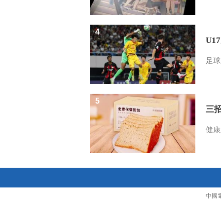
4
U1
足球
5
三
健康
中國