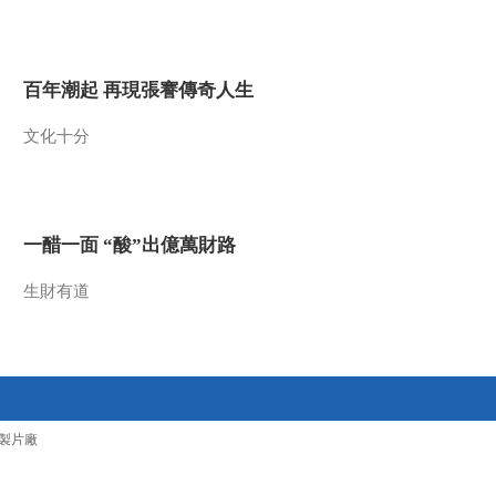
2012-07-02 15:43:29
《百家讲坛》 20120701
百年潮起 再現張謇傳奇人生
汉武帝的三张面孔（二
十）聚人用人
文化十分
2012-07-01 13:50:08
《百家讲坛》 20120630
汉武帝的三张面孔（十
九） 史公受刑
一醋一面 “酸”出億萬財路
2012-06-30 14:54:25
生財有道
《百家讲坛》 20120629
汉武帝的三张面孔（十
八） 卜式作托
2012-06-29 14:54:32
《百家讲坛》 20120628
製片廠
汉武帝的三张面孔（十
七） 财政告急