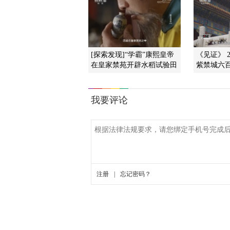
[探索发现]“学霸”康熙皇帝
《见证》 20
在皇家禁苑开辟水稻试验田
紫禁城六