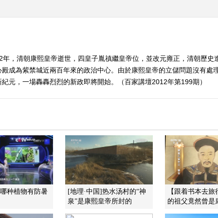
22年，清朝康熙皇帝逝世，四皇子胤禛繼皇帝位，並改元雍正，清朝歷史
心殿成為紫禁城近兩百年來的政治中心。由於康熙皇帝的立儲問題沒有處
紀元，一場轟轟烈烈的新政即將開始。（百家講壇2012年第199期）
]哪种植物有防暑
[地理·中国]热水汤村的“神
【跟着书本去旅
泉”是康熙皇帝所封的
的祖父竟然曾是康