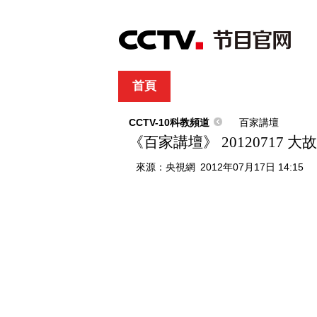
首頁
直播
節目單
綜合
新聞
財經
綜藝
中文國際
體
CCTV-10科教頻道
百家講壇
《百家講壇》 20120717 
來源：
央視網
2012年07月17日 14:15