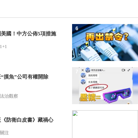
6
制美國！中方公佈5項措施
1+1
7
班“摸魚”公司有權開除
？
法治觀察
8
版《防衛白皮書》藏禍心
關注