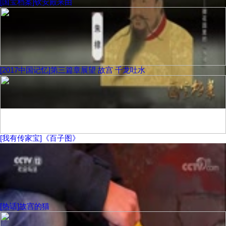
[国宝档案]钦安殿来由
[2017中国记忆]第三篇章展望 故宫 千龙吐水
[我有传家宝]《百子图》
[热话]故宫的猫