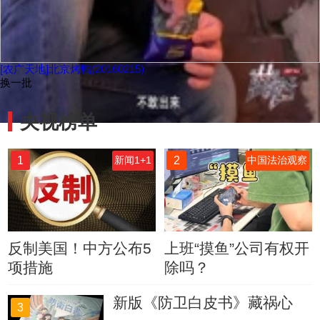
[农广天地]北京烤鸭(20160215)
换一批
央视榜单
1
2
新闻1+1
中国法治观察
反制美国！中方公布5
上班“摸鱼”公司有权开
项措施
除吗？
新版《防卫白皮书》藏祸心
3