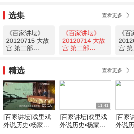
选集
查看更多
《百家讲坛》
《百家讲坛》
《百
20120715 大故
20120714 大故
201
宫 第二部
宫 第二部
宫 
（五）坤宁萨满
（四） 坤宁不
（三
安
精选
查看更多
05:16
11:41
[百家讲坛]戏里戏
[百家讲坛]戏里戏
[百家
外说历史•杨家将
外说历史•杨家将
外说历
六郎的儿子都有谁
六郎与寇准的交情
名将