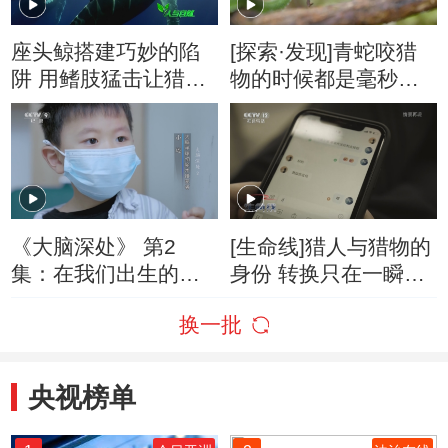
座头鲸搭建巧妙的陷
[探索·发现]青蛇咬猎
阱 用鳍肢猛击让猎物
物的时候都是毫秒级
晕头转向
的攻击
《大脑深处》 第2
[生命线]猎人与猎物的
集：在我们出生的前
身份 转换只在一瞬之
两到三年当中 神经联
间
换一批
结形成的速度是非常
惊人的
央视榜单