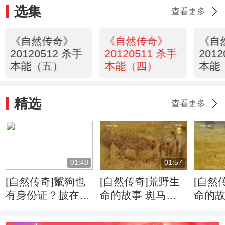
选集
查看更多
《自然传奇》
《自然传奇》
《自
20120512 杀手
20120511 杀手
201
本能（五）
本能（四）
本能
精选
查看更多
01:48
01:57
[自然传奇]鬣狗也
[自然传奇]荒野生
[自然
有身份证？披在身
命的故事 斑马牛
命的故
上绝无重复
羚的迁徙将给食肉
侵占
动物带来一场盛宴
千里