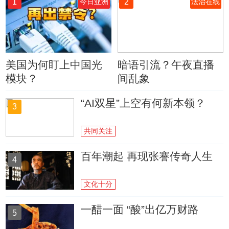
1
2
今日亚洲
法治在线
美国为何盯上中国光
暗语引流？午夜直播
模块？
间乱象
“AI双星”上空有何新本领？
3
共同关注
百年潮起 再现张謇传奇人生
4
文化十分
一醋一面 “酸”出亿万财路
5