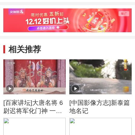
相关推荐
[百家讲坛]大唐名将 6
[中国影像方志]新泰篇
尉迟将军化门神 一代
地名记
名将后世化“神”