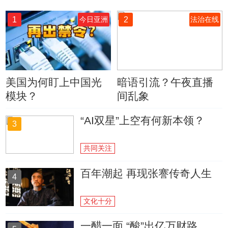
1
2
今日亚洲
法治在线
美国为何盯上中国光
暗语引流？午夜直播
模块？
间乱象
“AI双星”上空有何新本领？
3
共同关注
百年潮起 再现张謇传奇人生
4
文化十分
一醋一面 “酸”出亿万财路