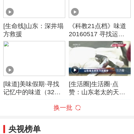
[生命线]山东：深井塌
《科教21点档》味道
方救援
20160517 寻找运河
味道（二）
[味道]美味假期·寻找
[生活圈]生活圈·点
记忆中的味道（32）
赞：山东老太的天下
拔丝苹果 山东省特色
无贼梦
换一批
名菜
央视榜单