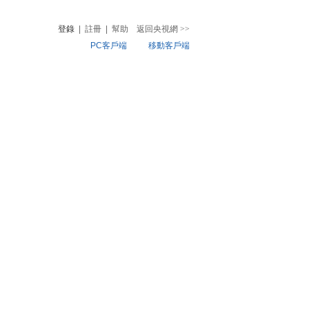
登錄
|
註冊
|
幫助
返回央視網
>>
PC客戶端
移動客戶端
音
熱榜
微視頻
兒
音樂
體育賽事
農業農村