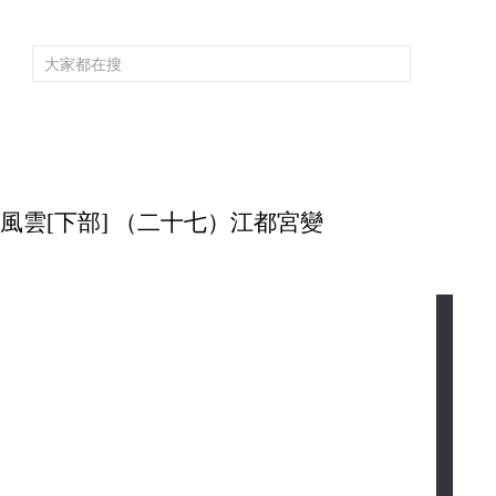
頻道大全
欄目大全
片庫
4K專區
聽
育
電影
國防軍事
電視劇
紀錄
科教
戲曲
社會與法
少
大隋風雲[下部] （二十七）江都宮變