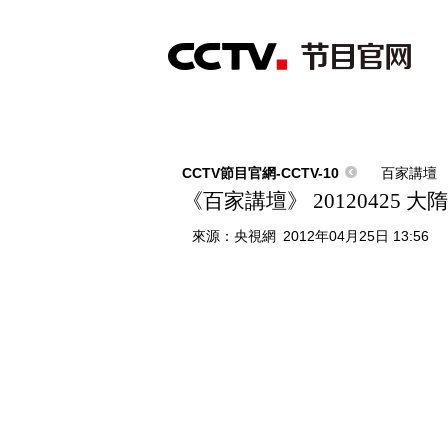
首頁
直播
節目單
綜合
新聞
財經
綜藝
中文國際
體
CCTV節目官網-CCTV-10
百家講壇
《百家講壇》 20120425 
來源：
央視網
2012年04月25日 13:56