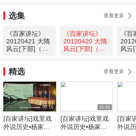
选集
查看更多
《百家讲坛》
《百家讲坛》
《百
20120421 大隋
20120420 大隋
201
风云[下部]（二
风云[下部]（二
风云[
十三）中原苦战
十二）李密崛起
十一
都
精选
查看更多
05:16
11:41
[百家讲坛]戏里戏
[百家讲坛]戏里戏
[百家
外说历史•杨家将
外说历史•杨家将
外说历
六郎的儿子都有谁
六郎与寇准的交情
名将