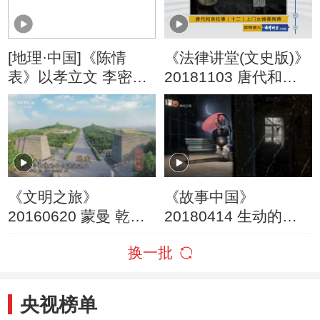
[地理·中国]《陈情
《法律讲堂(文史版)》
表》以孝立文 李密以
20181103 唐代和亲
身为范
往事（十二）上门女
婿要殉葬
《文明之旅》
《故事中国》
20160620 蒙曼 乾陵
20180414 生动的历
里的大唐盛世
史课 战神李靖
换一批
央视榜单