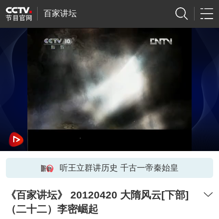
百家讲坛
听王立群讲历史 千古一帝秦始皇
《百家讲坛》 20120420 大隋风云[下部]
（二十二）李密崛起