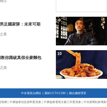
關注
9
7男足國家隊：未來可期
之夜
10
招教你識破真假全麥麵包
之路
中央電視台網站
|
關於CCTV.COM
|
總台總經理室
電視網
|
中廣協會信息資料委員會
|
中廣協會電視文藝工作委員會
|
中央新聞紀錄電影