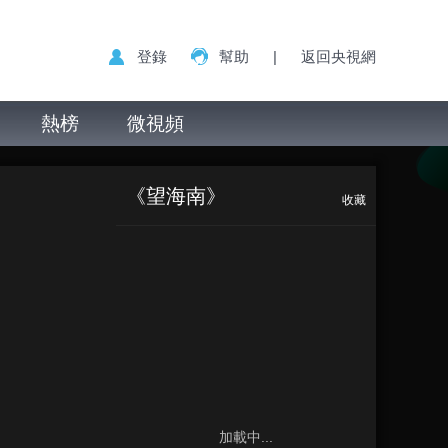
登錄
幫助
|
返回央視網
熱榜
微視頻
《望海南》
收藏
加載中...