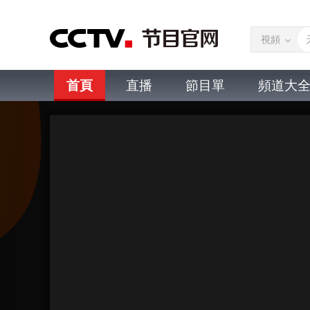
視頻
首頁
直播
節目單
頻道大