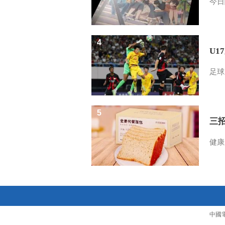
今日
4
U1
足球
5
三
健康
中國