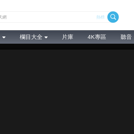
熱榜
全
欄目大全
片庫
4K專區
聽音