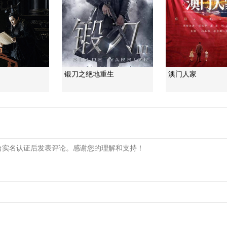
锻刀之绝地重生
澳门人家