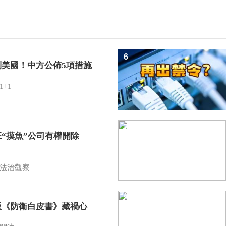
6
制美國！中方公佈5項措施
1+1
7
班“摸魚”公司有權開除
？
法治觀察
8
版《防衛白皮書》藏禍心