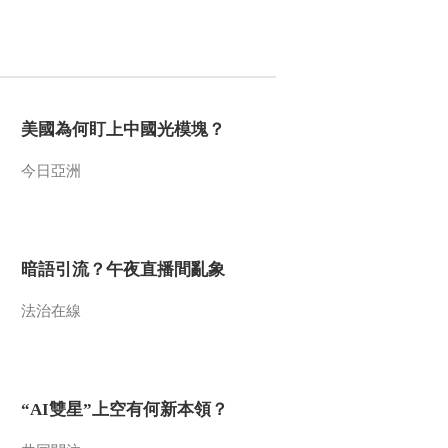
美國為何盯上中國光模塊？
今日亞洲
暗語引流？午夜直播間亂象
法治在線
“AI雙星”上空有何新本領？