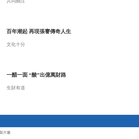
共同關注
百年潮起 再現張謇傳奇人生
文化十分
一醋一面 “酸”出億萬財路
生財有道
製片廠