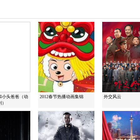
和小头爸爸（动
2012春节热播动画集锦
外交风云
剧）