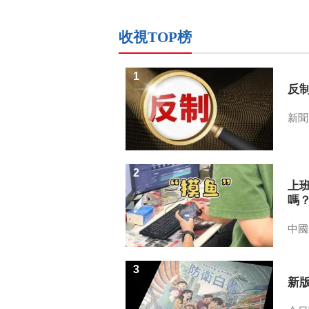
收視TOP榜
1
反
新聞
2
上
嗎
中國
3
新