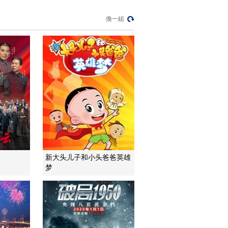
換一組
新大头儿子和小头爸爸英雄
梦