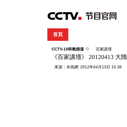
首頁
直播
節目單
綜合
新聞
財經
綜藝
中文國際
體
CCTV-10科教頻道
百家講壇
《百家講壇》 20120413 
來源：
央視網
2012年04月13日 15:38