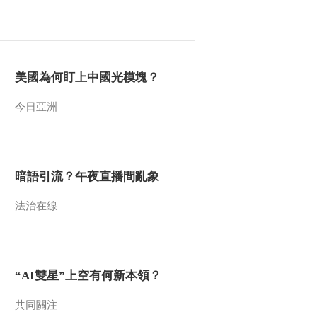
2012-04-02 13:57:56
《百家讲坛》 20120401
大隋风云[下部] （三） 杨
谅叛乱
美國為何盯上中國光模塊？
2012-04-01 16:18:05
今日亞洲
《百家讲坛》 20120331
大隋风云[下部] （二）炀
帝其人
暗語引流？午夜直播間亂象
2012-03-31 14:54:49
法治在線
《百家讲坛》 20120330
大隋风云[下部] （一） 悲
情天子
2012-03-30 14:46:20
“AI雙星”上空有何新本領？
《百家讲坛》 20120329
从司马到司马（十五）王
共同關注
朝末路