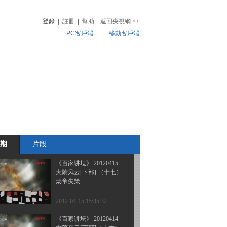
大隋风云[下部]（二十）
雁门之围
登錄
|
註冊
|
幫助
返回央視網
>>
PC客戶端
移動客戶端
2012-04-18 14:00:55
《百家讲坛》 20120417
音
熱榜
大隋风云[下部] （十九）
微視頻
李敏之死
兒
音樂
體育賽事
農業農村
2012-04-17 15:37:33
《百家讲坛》 20120416
大隋风云[下部]（十八）
自顾不暇
期
片段
2012-04-16 14:00:02
《百家讲坛》 20120415
大隋风云[下部] （十七）
炀帝失策
2012-04-15 15:35:32
《百家讲坛》 20120414