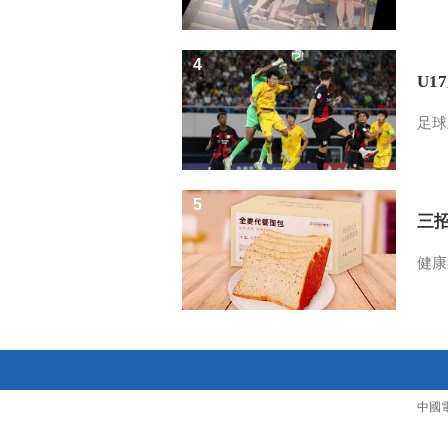
4
U1
足球
5
三
健康
中國