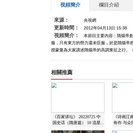
視頻簡介
欄目介紹
來源：
央視網
更新時間：
2012年04月13日 15:38
視頻簡介：
本節目主要內容：隋煬帝
服，只有東方的勢力還未臣服，於是隋煬帝
授蒙曼為大家講述隋煬帝的高調東征之行。（百
相關推薦
《百家讲坛》 20220725 中
《诗画江
国史话（隋唐篇） 10 流星...
有作 与众同