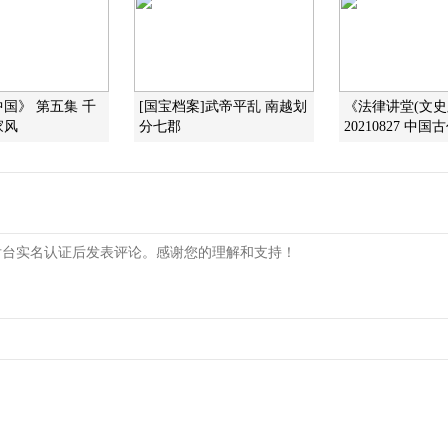
国》 第五集 千
[国宝档案]武帝平乱 南越划
《法律讲堂(文史
家风
分七郡
20210827 中国