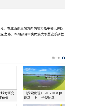
有罪
2012-04-10 14:14:20
《百家讲坛》 20120409
大隋风云[下部] （十一）
階段。在北西南三個方向的勢力幾乎都已經臣
老臣伏诛
東征之路。本期節目中央民族大學歷史系副教
2012-04-09 15:10:29
《百家讲坛》 20120408
大隋风云[下部]（十）杨
素之死
換一組
2012-04-08 14:01:09
《百家讲坛》 20120407
大隋风云[下部] （九） 炀
帝西巡
2012-04-07 15:33:09
古城对研究
《探索发现》 20171008 伊
要价值
犁马（上） 伊犁论马
《百家讲坛》 20120406
大隋风云[下部] （八）经