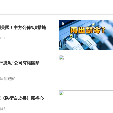
6
制美國！中方公佈5項措施
1+1
7
班“摸魚”公司有權開除
？
法治觀察
8
版《防衛白皮書》藏禍心
關注