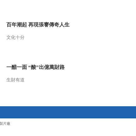
2012-03-29 14:23:27
《百家讲坛》 20120328
百年潮起 再現張謇傳奇人生
从司马到司马（十四）奴
仆皇帝
文化十分
2012-03-28 14:33:52
《百家讲坛》 20120327
从司马到司马（十三）内
忧外患
一醋一面 “酸”出億萬財路
2012-03-27 14:43:16
生財有道
《百家讲坛》 20120326
从司马到司马（十二）八
王之乱
2012-03-26 17:43:21
《百家讲坛》 20120325
製片廠
从司马到司马 （十一）
贾后弄权