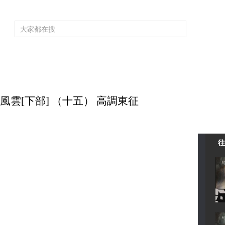
頻道大全
欄目大全
片庫
4K專區
聽
育
電影
國防軍事
電視劇
紀錄
科教
戲曲
社會與法
少
大隋風雲[下部] （十五） 高調東征
往