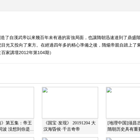
創造了自漢武帝以來幾百年未有過的富強局面，也讓隋朝迅速達到了鼎盛
把目光又投向了東方。在經過四年多的精心準備之後，隋煬帝親自踏上了
家講壇2012年第104期）
南》第五集：帝王
《国宝·发现》 20191204 大
[地理中国]须昌
波 没想到你是...
汉海昏侯·千古奇帝
隋朝历史具有重