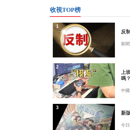
收視TOP榜
1
反
新聞
2
上
嗎
中國
3
新
今日