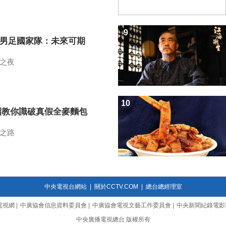
9
7男足國家隊：未來可期
之夜
10
招教你識破真假全麥麵包
之路
中央電視台網站
|
關於CCTV.COM
|
總台總經理室
電視網
|
中廣協會信息資料委員會
|
中廣協會電視文藝工作委員會
|
中央新聞紀錄電影
中央廣播電視總台 版權所有