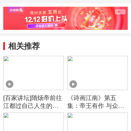
相关推荐
[百家讲坛]隋炀帝前往
《诗画江南》第五
江都过自己人生的最
集：帝王有作 与众同
后阶段
波 没想到你是这样的
隋炀帝