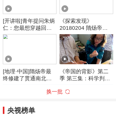
[开讲啦]青年提问朱炳
《探索发现》
仁：您最想穿越回哪
20180204 隋炀帝皇
个时期 跟谁对话？
后凤冠修复纪实
（下）
[地理·中国]隋炀帝最
《帝国的背影》第二
终修建了贯通南北的
季 第三集：科学判定
大运河
出土牙齿与隋炀帝死
换一批
亡年龄相符合
央视榜单