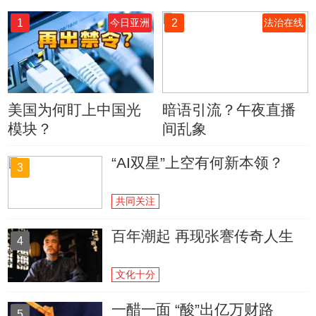
1
2
今日亚洲
法治在线
美国为何盯上中国光
暗语引流？午夜直播
模块？
间乱象
“AI双星”上空有何新本领？
3
共同关注
百年潮起 再现张謇传奇人生
4
文化十分
一醋一面 “酸”出亿万财路
5