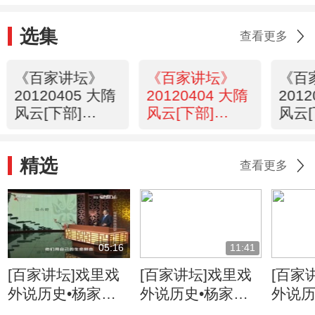
选集
查看更多
《百家讲坛》
《百家讲坛》
《百
20120405 大隋
20120404 大隋
201
风云[下部]
风云[下部]
风云[
（七） 扬威塞
（六）游幸江都
（五
北
河
精选
查看更多
05:16
11:41
[百家讲坛]戏里戏
[百家讲坛]戏里戏
[百家
外说历史•杨家将
外说历史•杨家将
外说历
六郎的儿子都有谁
六郎与寇准的交情
名将