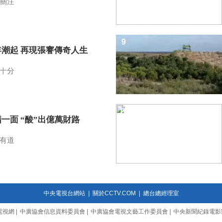
關注
9
年潮起 再現張謇傳奇人生
十分
10
一面 “酸”出億萬財路
有道
中央電視台網站
|
關於CCTV.COM
|
總台總經理室
電視網
|
中廣協會信息資料委員會
|
中廣協會電視文藝工作委員會
|
中央新聞紀錄電影