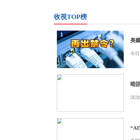
收視TOP榜
1
美
今日
2
暗
法治
3
“A