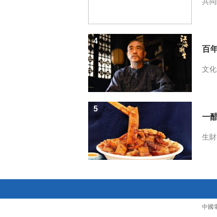
共同
4
百
文化
5
一醋
生財
中國