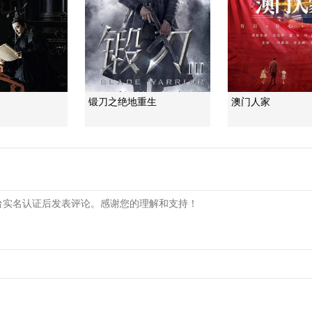
锻刀之绝地重生
澳门人家