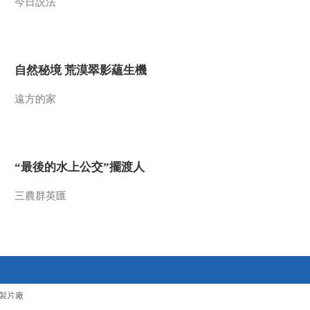
今日説法
自然秘境 荒漠翠影蘊生機
遠方的家
“最後的水上公交”擺渡人
三農群英匯
製片廠