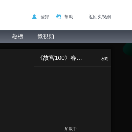
登錄
幫助
|
返回央視網
熱榜
微視頻
《故宫100》春节特辑
收藏
加載中...