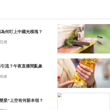
6
國為何盯上中國光模塊？
亞洲
7
語引流？午夜直播間亂象
在線
8
I雙星”上空有何新本領？