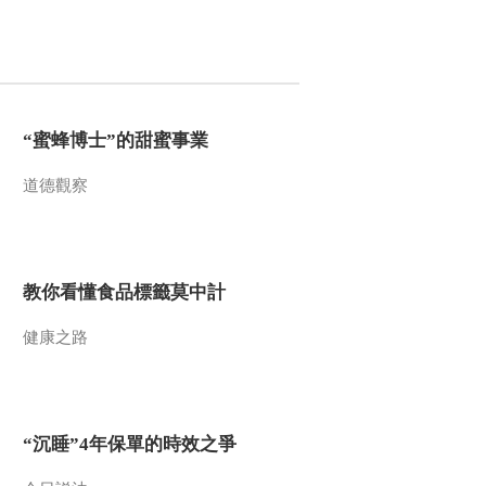
“蜜蜂博士”的甜蜜事業
道德觀察
教你看懂食品標籤莫中計
健康之路
“沉睡”4年保單的時效之爭