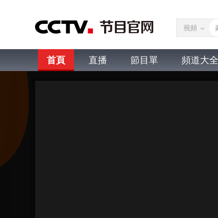
視頻
首頁
直播
節目單
頻道大