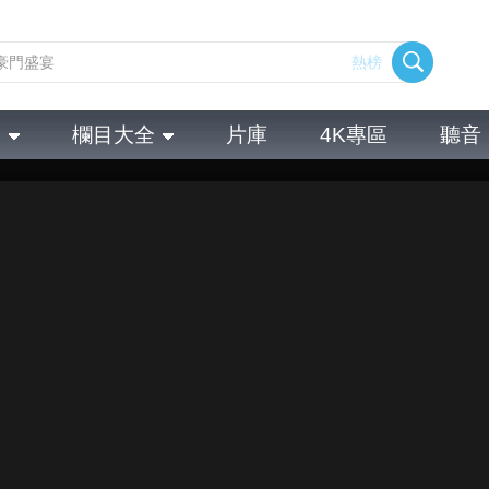
熱榜
全
欄目大全
片庫
4K專區
聽音