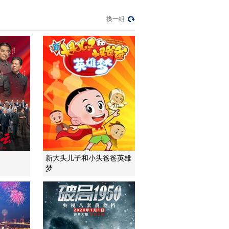
換一組
新大头儿子和小头爸爸英雄
梦