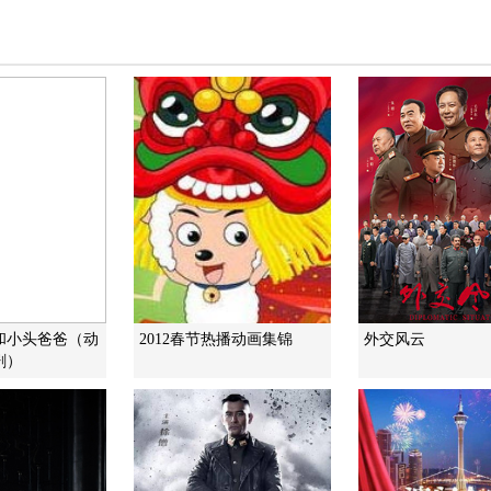
和小头爸爸（动
2012春节热播动画集锦
外交风云
剧）