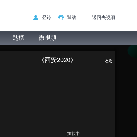
登錄
幫助
|
返回央視網
熱榜
微視頻
《西安2020》
收藏
加載中...