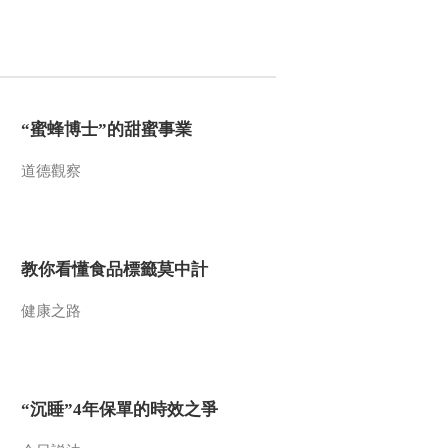
“蜜蜂博士”的甜蜜事業
道德觀察
教你看懂食品標籤莫中計
健康之路
“沉睡”4年保單的時效之爭