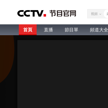
視頻
首頁
直播
節目單
頻道大