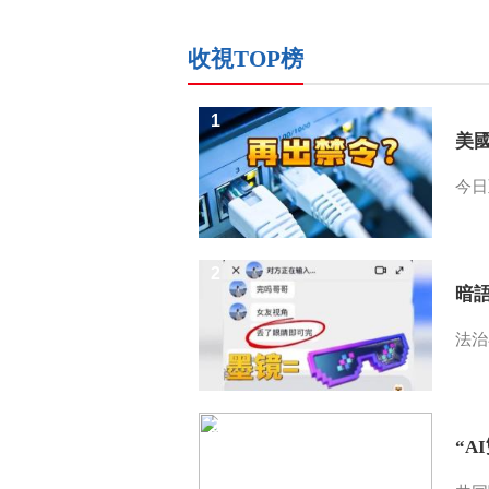
收視TOP榜
1
美
今日
2
暗
法治
3
“A