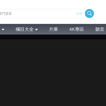
熱榜
全
欄目大全
片庫
4K專區
聽音