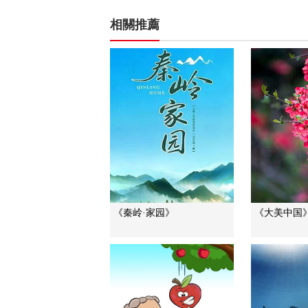
相關推薦
《秦岭·家园》
《大美中国