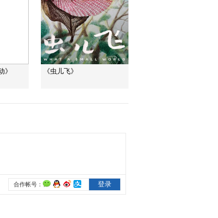
动》
《虫儿飞》