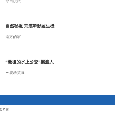
今日説法
自然秘境 荒漠翠影蘊生機
遠方的家
“最後的水上公交”擺渡人
三農群英匯
製片廠