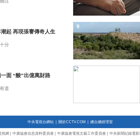
關注
9
年潮起 再現張謇傳奇人生
十分
10
一面 “酸”出億萬財路
有道
中央電視台網站
|
關於CCTV.COM
|
總台總經理室
電視網
|
中廣協會信息資料委員會
|
中廣協會電視文藝工作委員會
|
中央新聞紀錄電影