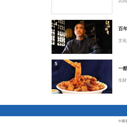
共同
4
百
文化
5
一醋
生財
中國