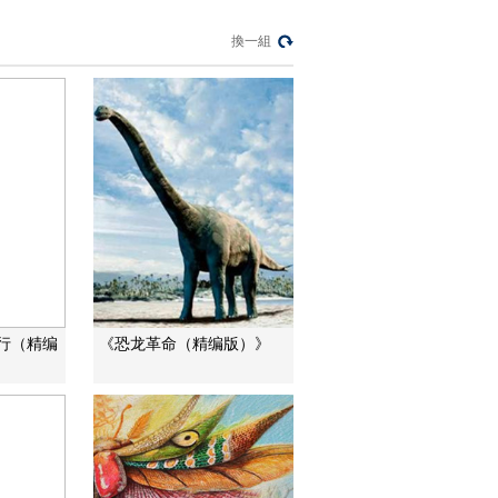
換一組
行（精编
《恐龙革命（精编版）》