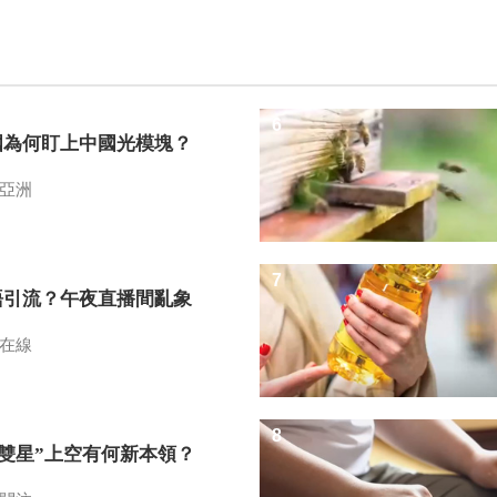
6
國為何盯上中國光模塊？
亞洲
7
語引流？午夜直播間亂象
在線
8
I雙星”上空有何新本領？