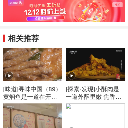
相关推荐
[味道]寻味中国（89）
[探索·发现]小酥肉是
黄焖鱼是一道在开封
一道外酥里嫩 焦香脆
当地家喻户晓的小吃
口的小吃