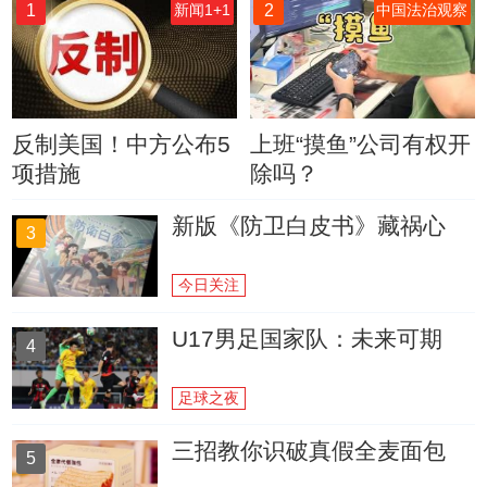
1
2
新闻1+1
中国法治观察
反制美国！中方公布5
上班“摸鱼”公司有权开
项措施
除吗？
新版《防卫白皮书》藏祸心
3
今日关注
U17男足国家队：未来可期
4
足球之夜
三招教你识破真假全麦面包
5