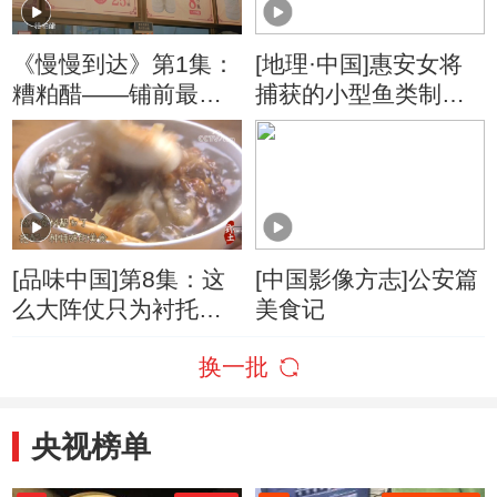
《慢慢到达》第1集：
[地理·中国]惠安女将
糟粕醋——铺前最有
捕获的小型鱼类制作
特色的一种小吃
成一种叫“鱼签”的小吃
[品味中国]第8集：这
[中国影像方志]公安篇
么大阵仗只为衬托小
美食记
小的一碗豆花？不吃
换一批
绝对是遗憾！
央视榜单