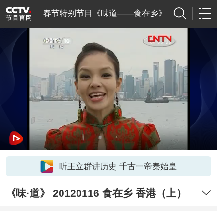
春节特别节目《味道――食在乡》
听王立群讲历史 千古一帝秦始皇
《味·道》 20120116 食在乡 香港（上）