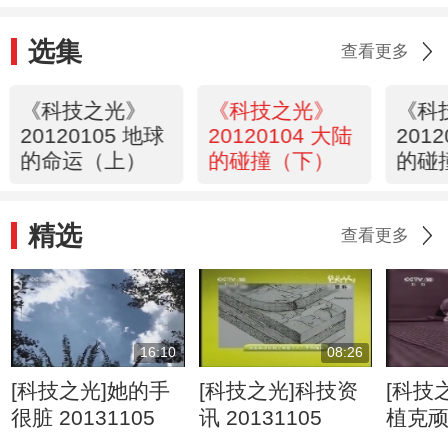
选集
查看更多
《科技之光》
《科技之光》
《科
20120105 地球
20120104 大陆
201
的命运（上）
的碰撞（下）
的碰
精选
查看更多
16:10
08:26
[科技之光]她的手
[科技之光]科技资
[科技
很脏 20131105
讯 20131105
植克
20131