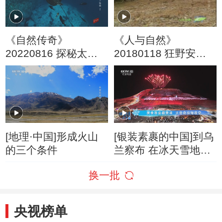
《自然传奇》
《人与自然》
20220816 探秘太平
20180118 狂野安第
洋水下生命 2
斯山（下）
[地理·中国]形成火山
[银装素裹的中国]到乌
的三个条件
兰察布 在冰天雪地体
验旅游“热浪”
换一批
央视榜单