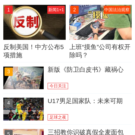
1
2
新闻1+1
中国法治观察
反制美国！中方公布5
上班“摸鱼”公司有权开
项措施
除吗？
新版《防卫白皮书》藏祸心
3
今日关注
U17男足国家队：未来可期
4
足球之夜
三招教你识破真假全麦面包
5