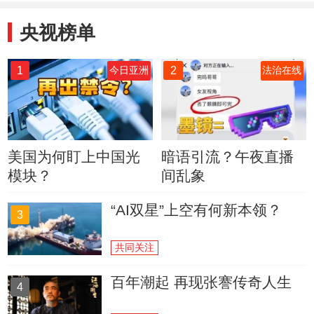
央视榜单
1
2
今日亚洲
法治在线
美国为何盯上中国光
暗语引流？午夜直播
模块？
间乱象
“AI双星”上空有何新本领？
3
共同关注
百年潮起 再现张謇传奇人生
4