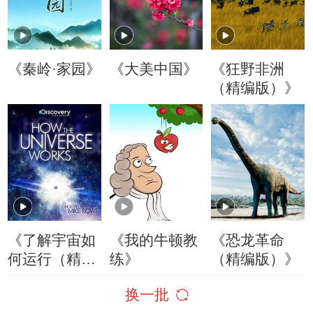
《秦岭·家园》
《大美中国》
《狂野非洲
（精编版）》
《了解宇宙如
《我的牛顿教
《恐龙革命
何运行（精编
练》
（精编版）》
版）》
换一批