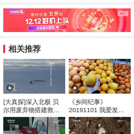
相关推荐
[大真探]深入北极 贝
《乡间纪事》
尔用废弃物搭建救生
20191101 我爱发明
筏逃生
系列 麻糖旋风斩