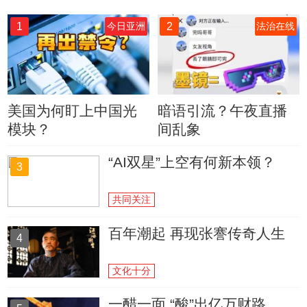
1
2
今日亚洲
法治在线
美国为何盯上中国光
暗语引流？午夜直播
模块？
间乱象
“AI双星”上空有何新本领？
3
共同关注
百年潮起 再现张謇传奇人生
4
文化十分
一醋一面 “酸”出亿万财路