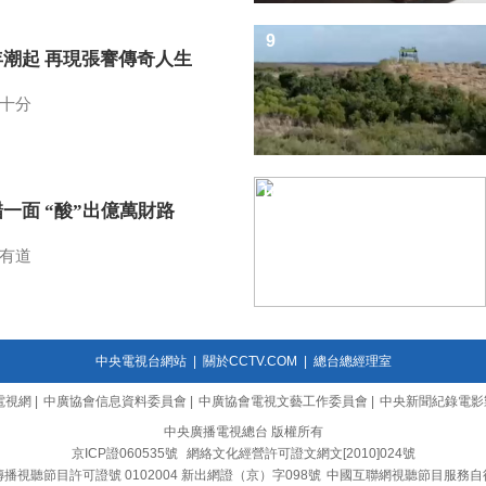
9
年潮起 再現張謇傳奇人生
十分
10
一面 “酸”出億萬財路
有道
中央電視台網站
|
關於CCTV.COM
|
總台總經理室
電視網
|
中廣協會信息資料委員會
|
中廣協會電視文藝工作委員會
|
中央新聞紀錄電影
中央廣播電視總台 版權所有
京ICP證060535號
網絡文化經營許可證文網文[2010]024號
播視聽節目許可證號 0102004 新出網證（京）字098號
中國互聯網視聽節目服務自