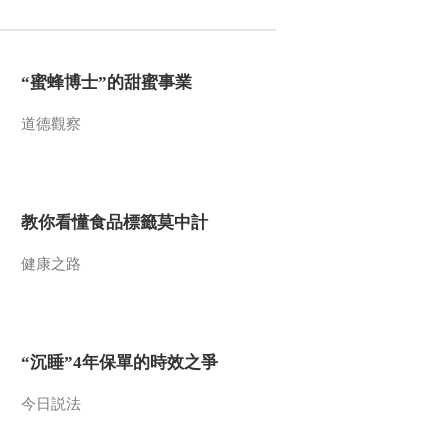
“蜜蜂博士”的甜蜜事業
道德觀察
教你看懂食品標籤莫中計
健康之路
“沉睡”4年保單的時效之爭
今日説法