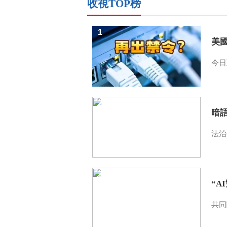
收視TOP榜
1
美
今日
2
暗
法治
3
“A
共同