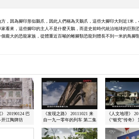
方，因為腳印形似鵝爪，因此人們稱為天鵝爪，這些大腳印大到近1米，小
專家看來，這些腳印的主人不是什麼天鵝，而是史前時代統治地球的巨獸
個龐大的恐龍家族，從體重近百噸的蜥腳類恐龍到體長不到一米的鳥腳類恐
 20190124 巴
《发现之路》 20111021 来
《人文地理》 201
—开江陶牌坊
自一九一零年的列车 第二集
《“银究”传奇》 第