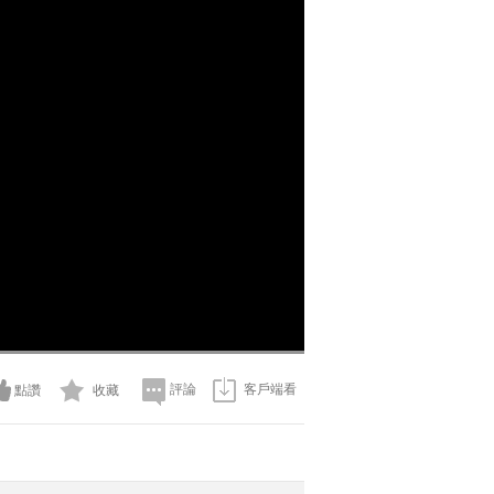
評論
客戶端看
點讚
收藏