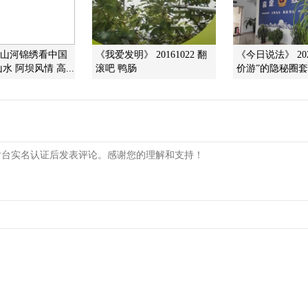
]山河锦绣看中国
《我爱发明》 20161022 翻
《今日说法》 2026
 阿坝风情 高...
滚吧 鸭肠
价游”的隐秘圈套