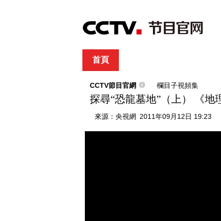
首頁
直播
節目單
綜合
新聞
財經
綜藝
中文國際
體
CCTV節目官網
欄目子視頻集
探尋“恐龍墓地”（上） 《地理中
來源：
央視網
2011年09月12日 19:23