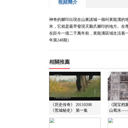
視頻簡介
神奇的腳印出現在山東諸城一個叫黃龍溝的地
米，它就是最早發現天鵝爪腳印的地方。在
在距今一億二千萬年前，黃龍溝區域生活着一
年第248期）
相關推薦
《历史传奇》 20110208
《国宝档案》
《荒城秘史》 第一集
山蜀水—