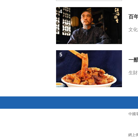
4
百
文化
5
一醋
生財
中國
網上傳