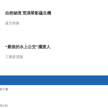
自然秘境 荒漠翠影蘊生機
遠方的家
“最後的水上公交”擺渡人
三農群英匯
製片廠
律公約