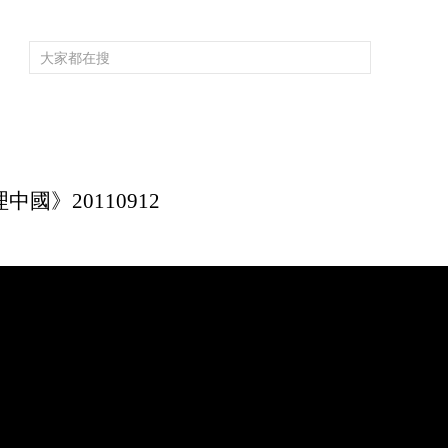
頻道大全
欄目大全
片庫
4K專區
聽
育
電影
國防軍事
電視劇
紀錄
科教
戲曲
社會與法
少
國》20110912