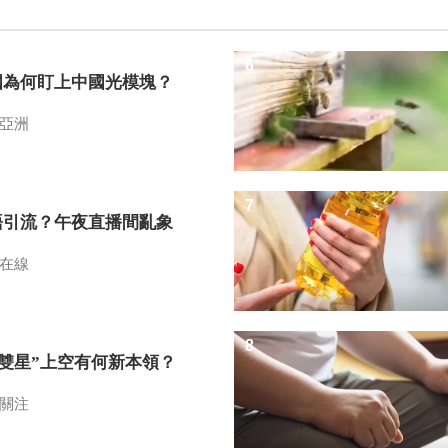
6
國為何盯上中國光模塊？
亞洲
7
語引流？午夜直播間亂象
在線
8
I雙星”上空有何新本領？
關注