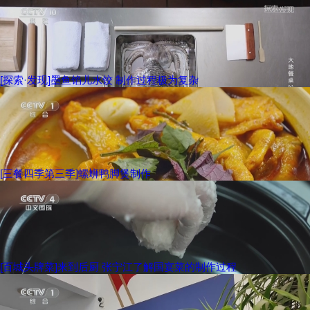
[探索·发现]墨鱼馅儿水饺 制作过程极为复杂
[三餐四季第三季]螺蛳鸭脚煲制作
[百城头牌菜]来到后厨 张宁江了解国宴菜的制作过程