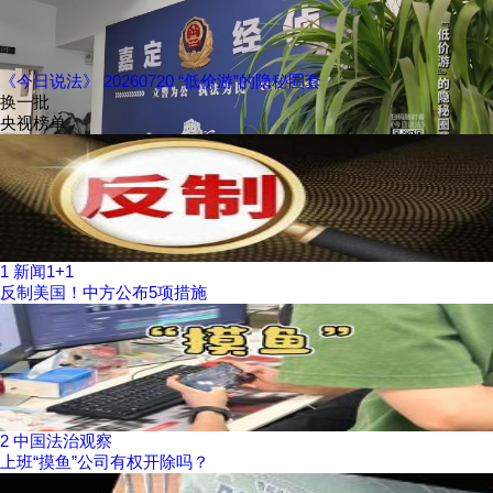
《今日说法》 20260720 “低价游”的隐秘圈套
换一批
央视榜单
1
新闻1+1
反制美国！中方公布5项措施
2
中国法治观察
上班“摸鱼”公司有权开除吗？