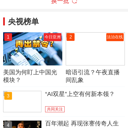
换一批
央视榜单
1
2
今日亚洲
法治在线
美国为何盯上中国光
暗语引流？午夜直播
模块？
间乱象
“AI双星”上空有何新本领？
3
共同关注
百年潮起 再现张謇传奇人生
4