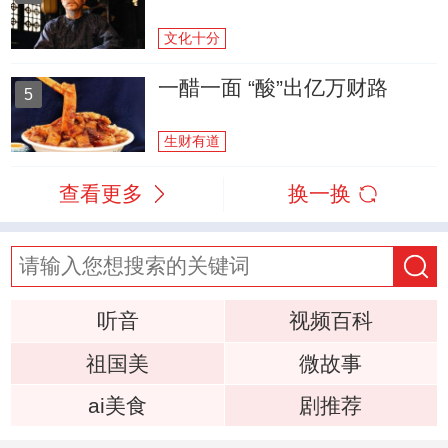
文化十分
一醋一面 “酸”出亿万财路
5
生财有道
查看更多
换一换
听音
视频百科
祖国美
微故事
ai美食
剧推荐