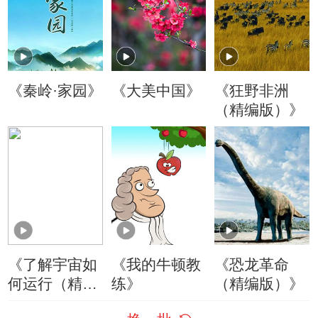
《秦岭·家园》
《大美中国》
《狂野非洲
（精编版）》
《了解宇宙如
《我的牛顿教
《恐龙革命
何运行（精编
练》
（精编版）》
版）》