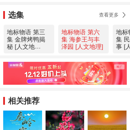
选集
查看更多
地标物语 第三
地标物语 第六
地标
集 金牌烤鸭揭
集 海参王与丰
集 
秘 [人文地
泽园 [人文地理]
事 [
理]20110822
相关推荐