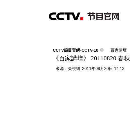
首頁
直播
節目單
綜合
新聞
財經
綜藝
中文國際
體
CCTV節目官網-CCTV-10
百家講壇
《百家講壇》 20110820
來源：
央視網
2011年08月20日 14:13