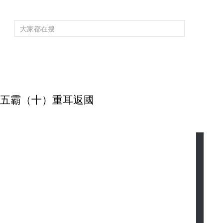
頻道大全
欄目大全
片庫
4K專區
聽
育
電影
國防軍事
電視劇
紀錄
科教
戲曲
社會與法
少
 春秋五霸（十）重耳返國