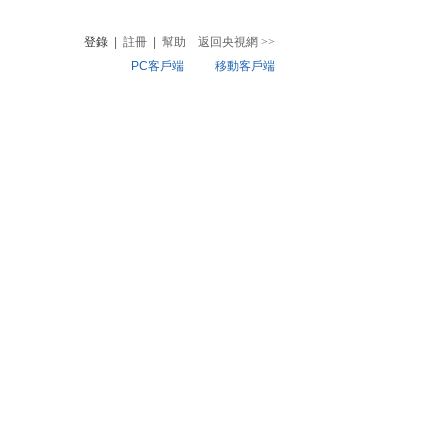
登錄
|
註冊
|
幫助
返回央視網
>>
PC客戶端
移動客戶端
音
熱榜
微視頻
兒
音樂
體育賽事
農業農村