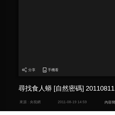
分享
手機看
尋找食人蟒 [自然密碼] 20110811
來源 : 央視網
2011-08-19 14:59
內容