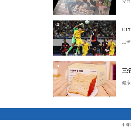
今日
4
U1
足球
5
三
健康
中國