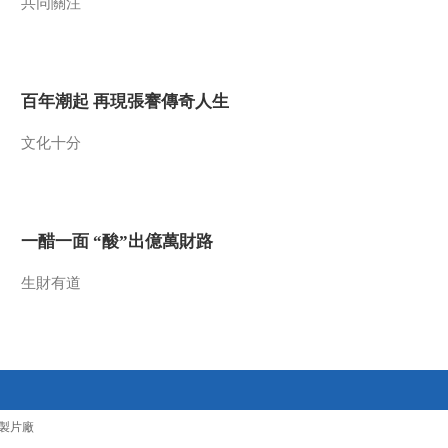
共同關注
百年潮起 再現張謇傳奇人生
文化十分
一醋一面 “酸”出億萬財路
生財有道
製片廠