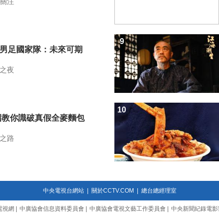
關注
9
7男足國家隊：未來可期
之夜
10
招教你識破真假全麥麵包
之路
中央電視台網站
|
關於CCTV.COM
|
總台總經理室
電視網
|
中廣協會信息資料委員會
|
中廣協會電視文藝工作委員會
|
中央新聞紀錄電影