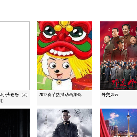
和小头爸爸（动
2012春节热播动画集锦
外交风云
剧）