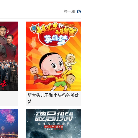
00:39:27
換一組
寻找吸血蝠 [自然密码]
20110919
00:38:56
寻找巨蜥 [自然密码]
20110920
00:38:58
熱播榜
反制美國！中方公佈5
項措施
新聞1+1
新大头儿子和小头爸爸英雄
上班“摸魚”公司有權開
梦
除嗎？
中國法治觀察
新版《防衛白皮書》
藏禍心
今日關注