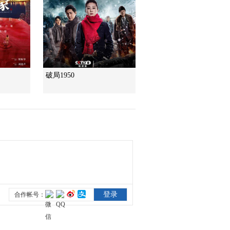
U17男足國家隊：未
來可期
足球之夜
三招教你識破真假全
麥麵包
破局1950
健康之路
美國為何盯上中國光
模塊？
今日亞洲
暗語引流？午夜直播
間亂象
法治在線
“AI雙星”上空有何新本
領？
共同關注
百年潮起 再現張謇傳
奇人生