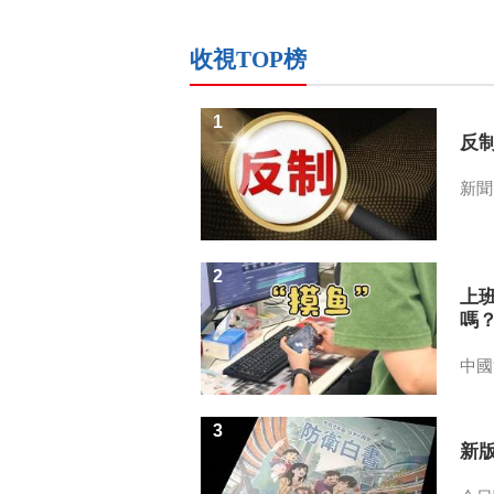
收視TOP榜
1
反
新聞
2
上
嗎
中國
3
新