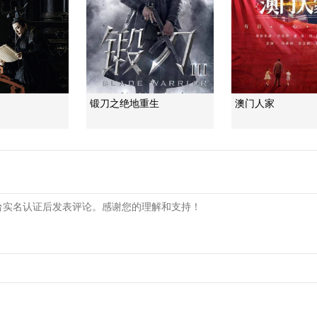
锻刀之绝地重生
澳门人家