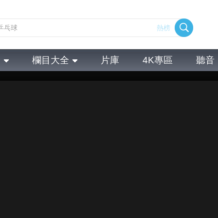
熱榜
全
欄目大全
片庫
4K專區
聽音