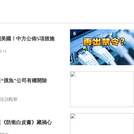
6
制美國！中方公佈5項措施
1+1
7
班“摸魚”公司有權開除
？
法治觀察
8
版《防衛白皮書》藏禍心