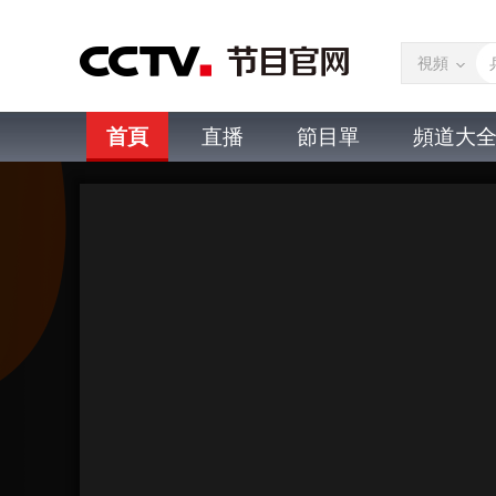
視頻
首頁
直播
節目單
頻道大