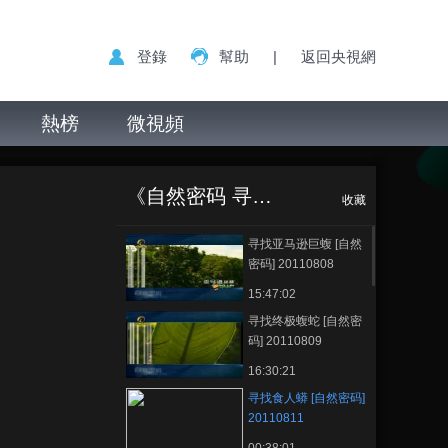
登錄
幫助
|
返回央視網
熱榜
微視頻
寻找食人蟒 [自然
正在播放
密码] 20110811
《自然密码 寻找》
收藏
寻找亚马逊巨蝮 [自然
密码] 20110808
15:47:02
寻找终极蝮蛇 [自然密
码] 20110809
16:30:21
寻找食人蟒 [自然密码]
20110811