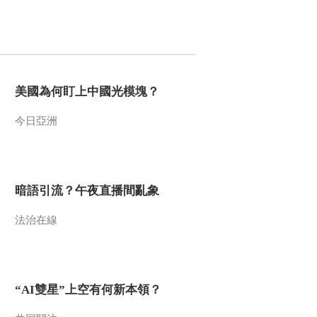
文化十分
一醋一面 “酸”出億萬
財路
生財有道
美國為何盯上中國光模塊？
今日亞洲
暗語引流？午夜直播間亂象
法治在線
“AI雙星”上空有何新本領？