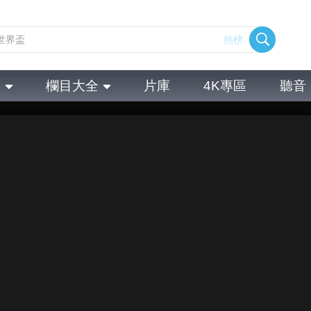
熱榜
全
欄目大全
片庫
4K專區
聽音