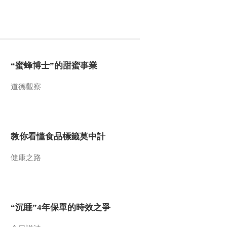
“蜜蜂博士”的甜蜜事業
道德觀察
教你看懂食品標籤莫中計
健康之路
“沉睡”4年保單的時效之爭