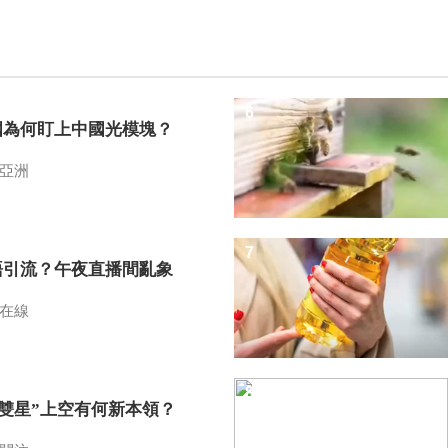
6
國為何盯上中國光模塊？
亞洲
7
語引流？午夜直播間亂象
在線
8
I雙星”上空有何新本領？