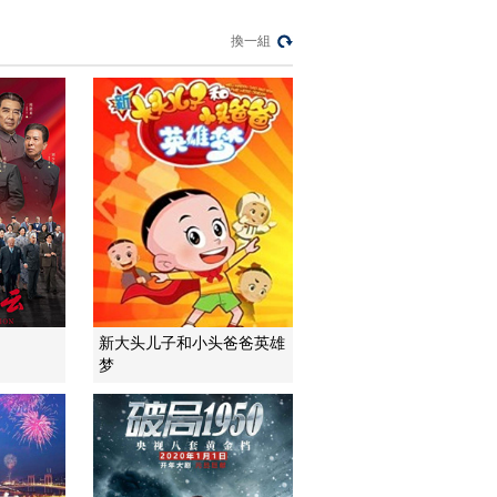
模塊？
換一組
今日亞洲
暗語引流？午夜直播
間亂象
法治在線
“AI雙星”上空有何新本
領？
共同關注
百年潮起 再現張謇傳
奇人生
文化十分
一醋一面 “酸”出億萬
新大头儿子和小头爸爸英雄
財路
梦
生財有道
“蜜蜂博士”的甜蜜事業
道德觀察