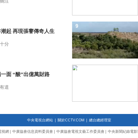
關注
9
年潮起 再現張謇傳奇人生
十分
10
一面 “酸”出億萬財路
有道
中央電視台網站
|
關於CCTV.COM
|
總台總經理室
電視網
|
中廣協會信息資料委員會
|
中廣協會電視文藝工作委員會
|
中央新聞紀錄電影