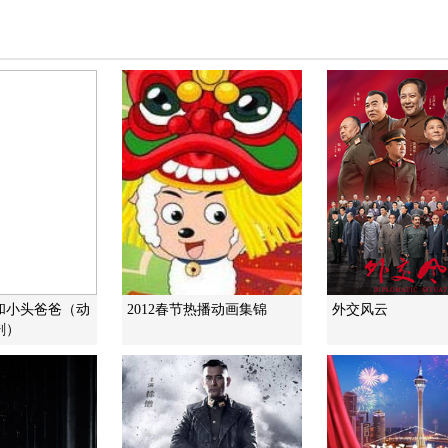
和小头爸爸（动
2012春节热播动画集锦
外交风云
剧）