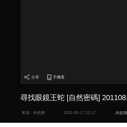
分享
手機看
尋找眼鏡王蛇 [自然密碼] 201108
來源 : 央視網
2011-08-17 22:17
內容