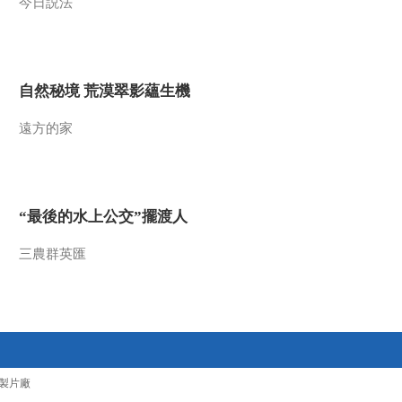
今日説法
自然秘境 荒漠翠影蘊生機
遠方的家
“最後的水上公交”擺渡人
三農群英匯
製片廠