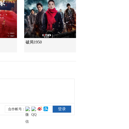
教你看懂食品標籤莫
中計
健康之路
“沉睡”4年保單的時效
之爭
今日説法
破局1950
自然秘境 荒漠翠影蘊
生機
遠方的家
“最後的水上公交”擺渡
人
三農群英匯