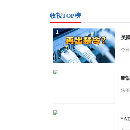
收視TOP榜
1
美
今日
2
暗
法治
3
“A