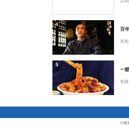
共同
4
百
文化
5
一醋
生財
中國