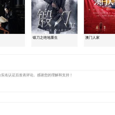
锻刀之绝地重生
澳门人家