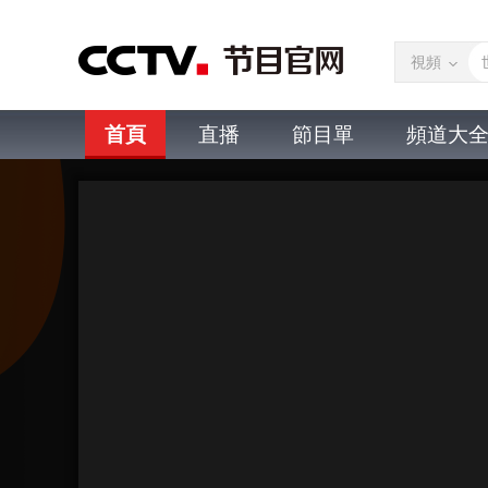
視頻
首頁
直播
節目單
頻道大