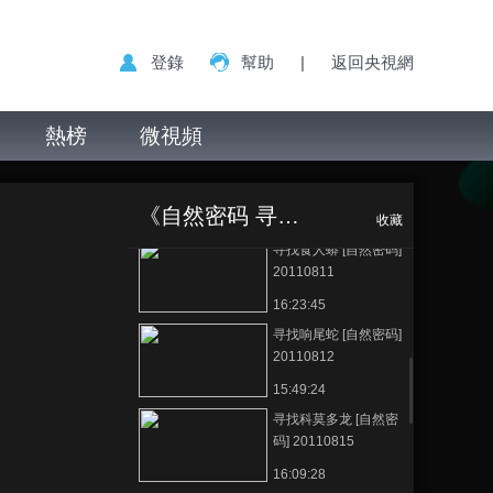
密码] 20110808
15:47:02
登錄
幫助
|
返回央視網
寻找终极蝮蛇 [自然密
码] 20110809
熱榜
微視頻
16:30:21
寻找食人蟒 [自然密码]
寻找眼镜王蛇 [自
正在播放
20110811
然密码] 20110817
《自然密码 寻找》
00:38:01
收藏
寻找食人蟒 [自然密码]
20110811
16:23:45
寻找响尾蛇 [自然密码]
20110812
15:49:24
寻找科莫多龙 [自然密
码] 20110815
16:09:28