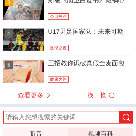
新版《防卫白皮书》藏祸心
3
今日关注
U17男足国家队：未来可期
4
足球之夜
三招教你识破真假全麦面包
5
健康之路
查看更多
换一换
听音
视频百科