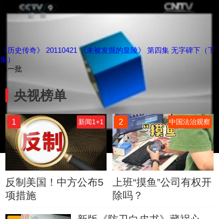
《历史传奇》 20110421 《未被发掘的皇陵》 第四集 无字碑下（下
集）
换一批
央视榜单
1
2
新闻1+1
中国法治观察
反制美国！中方公布5
上班“摸鱼”公司有权开
项措施
除吗？