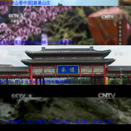
[绿水青山看中国]避暑山庄
[国宝档案]探秘皇家园林——迷戏误国
[记住乡愁]多元文化在承德汇聚与融合
《人文地理》 20110108 《太极武当》 第八集 《逍遥天地》