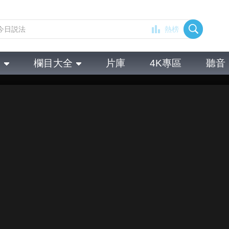
熱榜
全
欄目大全
片庫
4K專區
聽音