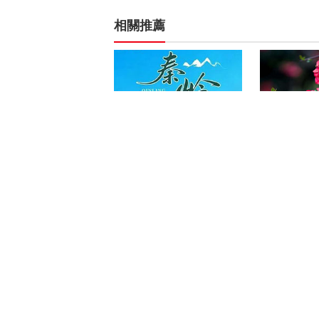
相關推薦
《秦岭·家园》
《大美中国