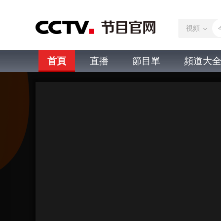
視頻
首頁
直播
節目單
頻道大