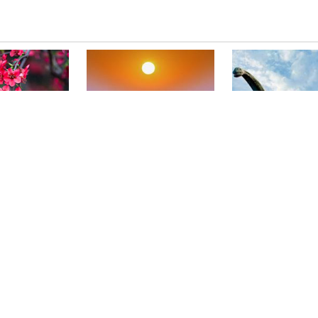
》
《狂野非洲（精编版）》
《恐龙革命（精编