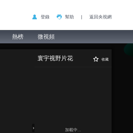
登錄
幫助
|
返回央視網
熱榜
微視頻
寰宇视野片花
收藏
加載中...