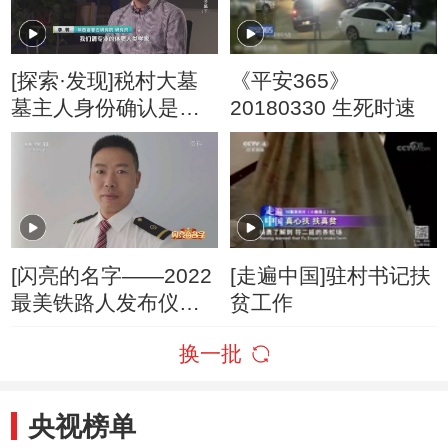
[探索·发现]税村大墓
《平安365》
墓主人身份确认是隋
20180330 生死时速
朝太子杨勇
[闪亮的名字——2022
[走遍中国]驻村书记扶
最美铁路人发布仪
贫工作
式]2022最美铁路人：
换一批
杨勇
央视榜单