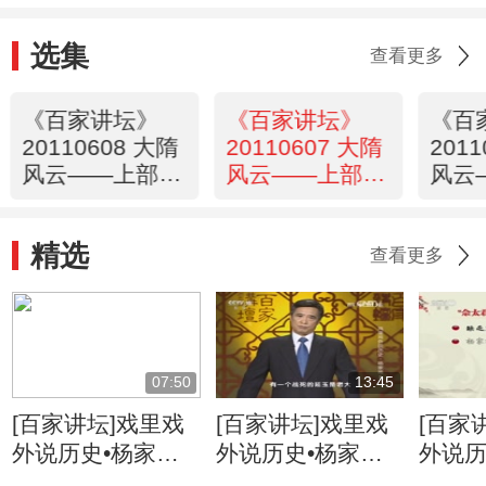
选集
查看更多
《百家讲坛》
《百家讲坛》
《百
20110608 大隋
20110607 大隋
201
风云——上部
风云——上部
风云
（二十五） 骨
（二十四） 东
（二
肉相残
宫易主
熲罢
精选
查看更多
07:50
13:45
[百家讲坛]戏里戏
[百家讲坛]戏里戏
[百家
外说历史•杨家将
外说历史•杨家将
外说历
名将是怎样炼成的
杨六郎名称的来历
折太