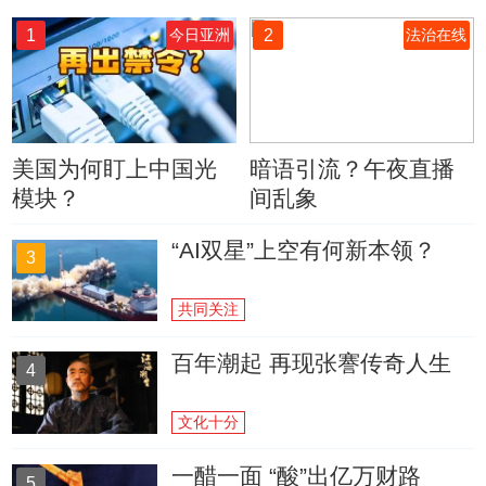
1
2
今日亚洲
法治在线
美国为何盯上中国光
暗语引流？午夜直播
模块？
间乱象
“AI双星”上空有何新本领？
3
共同关注
百年潮起 再现张謇传奇人生
4
文化十分
一醋一面 “酸”出亿万财路
5