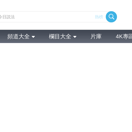
熱榜
頻道大全
欄目大全
片庫
4K專