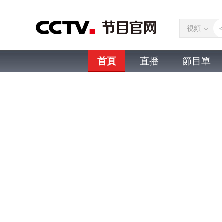
視頻
首頁
直播
節目單
微視頻