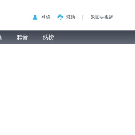
登錄
幫助
|
返回央視網
區
聽音
熱榜