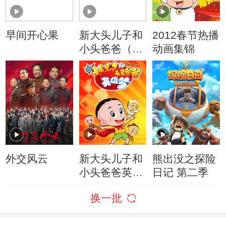
早间开心果
新大头儿子和
2012春节热播
小头爸爸（动
动画集锦
画真人情景
剧）
外交风云
新大头儿子和
熊出没之探险
小头爸爸英雄
日记 第二季
梦
换一批