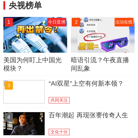
央视榜单
1
2
今日亚洲
法治在线
美国为何盯上中国光
暗语引流？午夜直播
模块？
间乱象
“AI双星”上空有何新本领？
3
共同关注
百年潮起 再现张謇传奇人生
4
文化十分