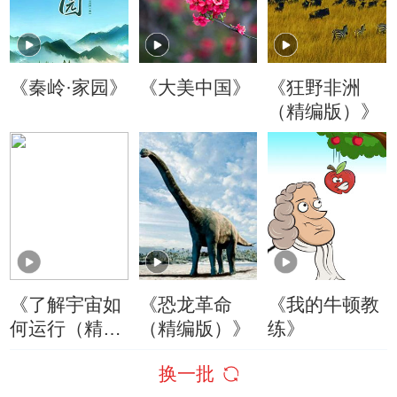
《秦岭·家园》
《大美中国》
《狂野非洲
（精编版）》
《了解宇宙如
《恐龙革命
《我的牛顿教
何运行（精编
（精编版）》
练》
版）》
换一批