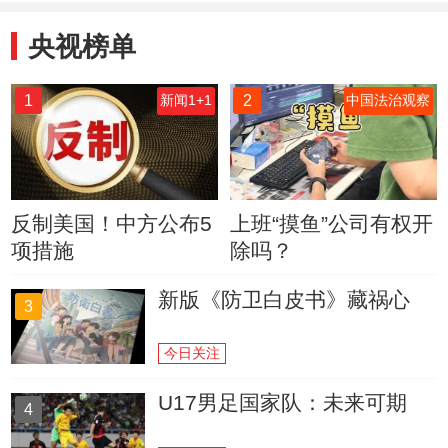
央视榜单
1
2
新闻1+1
中国法治观察
反制美国！中方公布5
上班“摸鱼”公司有权开
项措施
除吗？
新版《防卫白皮书》藏祸心
3
今日关注
U17男足国家队：未来可期
4