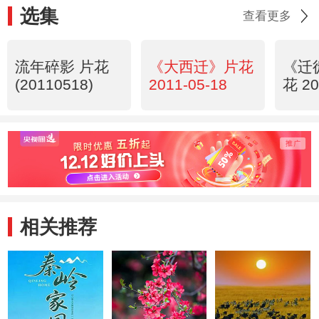
选集
查看更多
流年碎影 片花
《大西迁》片花
《迁
(20110518)
2011-05-18
花 20
相关推荐