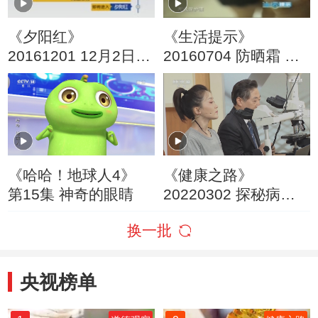
《夕阳红》
《生活提示》
20161201 12月2日全
20160704 防晒霜 您
国交通安全日特别节
涂得对吗？
目 第一集 高速危情
《哈哈！地球人4》
《健康之路》
第15集 神奇的眼睛
20220302 探秘病理
科
换一批
央视榜单