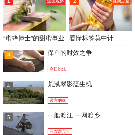
1
2
道德观察
健康之路
“蜜蜂博士”的甜蜜事业
看懂标签莫中计
保单的时效之争
3
今日说法
荒漠翠影蕴生机
4
远方的家
一船渡江 一网渡乡
5
三农群英汇