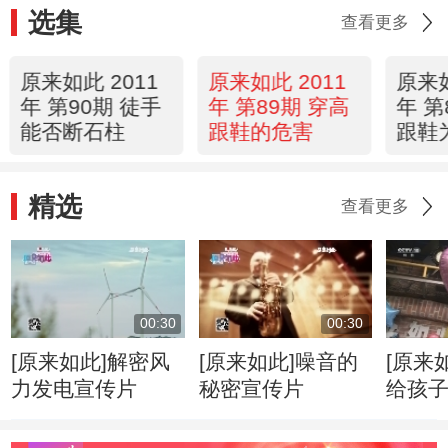
选集
查看更多
原来如此 2011
原来如此 2011
原来如
年 第90期 徒手
年 第89期 穿高
年 第
能否断石柱
跟鞋的危害
跟鞋
亮
精选
查看更多
00:30
00:30
[原来如此]解密风
[原来如此]噪音的
[原来
力发电宣传片
秘密宣传片
给孩
气球