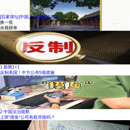
[百家讲坛]中国人对建筑的审美
换一批
央视榜单
1
新闻1+1
反制美国！中方公布5项措施
2
中国法治观察
上班“摸鱼”公司有权开除吗？