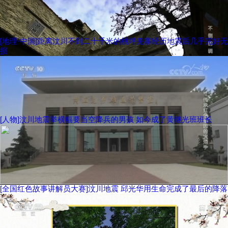
[地理·中国]距离汶川不到二十千米的桃坪羌寨经历地震后几乎完好无
损
[人物]汶川地震举横幅要当空降兵的男孩 如今成了黄继光班班长
[全国红色故事讲解员大赛]汶川地震 邱光华用生命完成了最后的降落