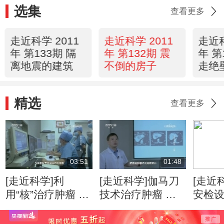
选集
查看更多
走近科学 2011
走近科学 2011
走近科
年 第133期 隔
年 第132期 震
年 第
离地震的建筑
不倒的房子
走绝
精选
查看更多
03:51
01:48
[走近科学]利
[走近科学]伽马刀
[走近
用“核”治疗肿瘤 是
技术治疗肿瘤 精
安检
人类医学的重要里
准摧毁病灶无痛无
赢得
程碑
感染
可