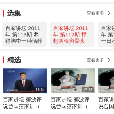
选集
查看更多
百家讲坛 2011
百家讲坛 2011
百家讲
年 第113期 养
年 第112期 撑
年 第
得胸中一种恬静
起两根穷骨头
一日
精选
查看更多
18:34
17:48
百家讲坛 郦波评
百家讲坛 郦波评
百家讲
说曾国藩家训（上
说曾国藩家训（上
说曾
部） 无愧于兄弟 2
部） 无愧于兄弟 1
部） 