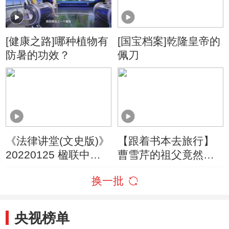
[健康之路]哪种植物有
[国宝档案]乾隆皇帝的
防暑的功效？
佩刀
《法律讲堂(文史版)》
【跟着书本去旅行】
20220125 楹联中的
曹雪芹的祖父竟然曾
法文化（2）好官的标
是康熙皇帝的“密探”？
换一批
准
央视榜单