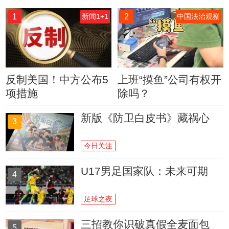
1
2
新闻1+1
中国法治观察
反制美国！中方公布5
上班“摸鱼”公司有权开
项措施
除吗？
新版《防卫白皮书》藏祸心
3
今日关注
U17男足国家队：未来可期
4
足球之夜
三招教你识破真假全麦面包
5