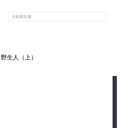
頻道大全
欄目大全
片庫
4K專區
聽
育
電影
國防軍事
電視劇
紀錄
科教
戲曲
社會與法
少
6期 野生人（上）