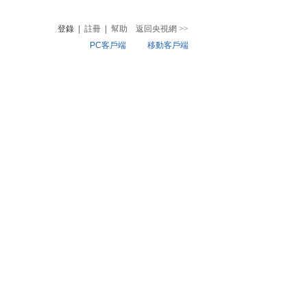
登錄
|
註冊
|
幫助
返回央視網
>>
PC客戶端
移動客戶端
音
熱榜
微視頻
兒
音樂
體育賽事
農業農村