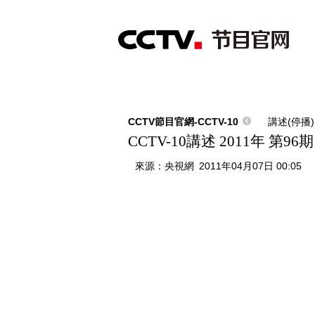
首頁
直播
節目單
綜合
新聞
財經
綜藝
中文國際
體
CCTV節目官網-CCTV-10
講述(停播)
CCTV-10講述 2011年 第9
來源：
央視網
2011年04月07日 00:05