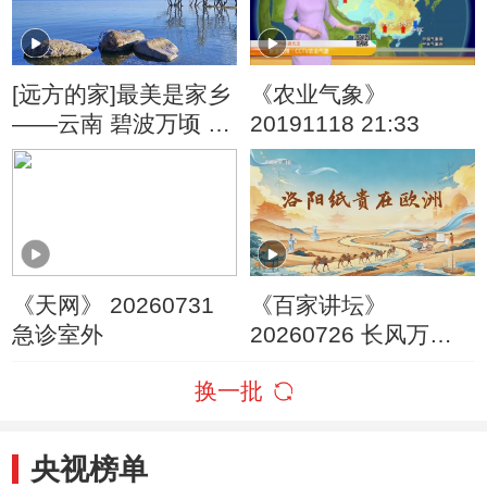
[远方的家]最美是家乡
《农业气象》
——云南 碧波万顷 美
20191118 21:33
丽滇池
《天网》 20260731
《百家讲坛》
急诊室外
20260726 长风万里 5
洛阳纸贵在欧洲
换一批
央视榜单