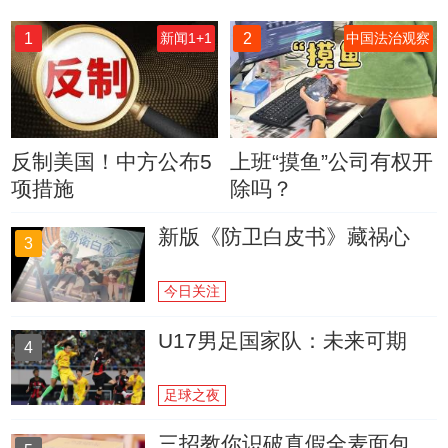
1
2
新闻1+1
中国法治观察
反制美国！中方公布5
上班“摸鱼”公司有权开
项措施
除吗？
新版《防卫白皮书》藏祸心
3
今日关注
U17男足国家队：未来可期
4
足球之夜
三招教你识破真假全麦面包