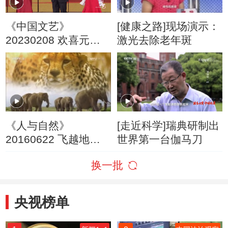
《中国文艺》
[健康之路]现场演示：
20230208 欢喜元宵
激光去除老年斑
夜
《人与自然》
[走近科学]瑞典研制出
20160622 飞越地球
世界第一台伽马刀
——欧洲（下）
换一批
央视榜单