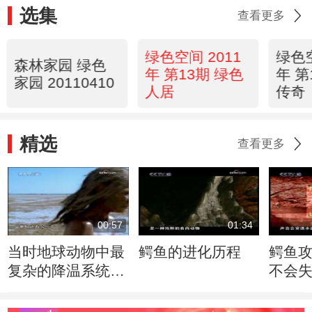
选集
查看更多
绿色空间 2011
绿色空
森林家园 绿色
年 第13期 绿色
年 第
家园 20110410
人居
传奇
精选
查看更多
00:57
01:34
当时地球动物中最
鳄鱼的进化历程
鳄鱼
复杂的降温系统出
不会
现