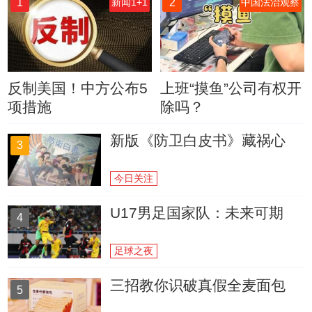
1
2
新闻1+1
中国法治观察
反制美国！中方公布5
上班“摸鱼”公司有权开
项措施
除吗？
新版《防卫白皮书》藏祸心
3
今日关注
U17男足国家队：未来可期
4
足球之夜
三招教你识破真假全麦面包
5