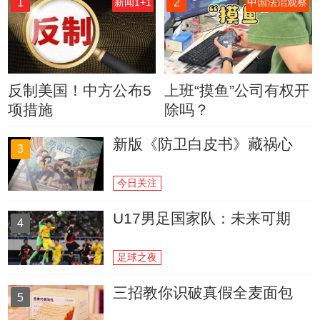
1
2
新闻1+1
中国法治观察
反制美国！中方公布5
上班“摸鱼”公司有权开
项措施
除吗？
新版《防卫白皮书》藏祸心
3
今日关注
U17男足国家队：未来可期
4
足球之夜
三招教你识破真假全麦面包
5