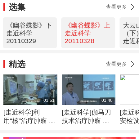
选集
查看更多
《幽谷蝶影》下
《幽谷蝶影》上
大云
走近科学
走近科学
（下
20110329
20110328
走近
2011
精选
查看更多
03:51
01:48
[走近科学]利
[走近科学]伽马刀
[走近
用“核”治疗肿瘤 是
技术治疗肿瘤 精
安检
人类医学的重要里
准摧毁病灶无痛无
赢得
程碑
感染
可