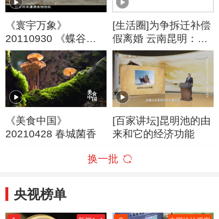
《寰宇万象》
[生活圈]为争拆迁补偿
20110930 《蝶谷秘
假离婚 云南昆明：村
境》
民集体离婚 到底为了
啥
《美食中国》
[百家讲坛]昆明池的由
20210428 春城菌香
来和它的经济功能
换一批
央视榜单