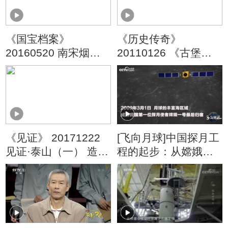
《国宝档案》
《历史传奇》
20160520 南宋烟云
20110126 《古堡迷
——一片丹心
踪》 （上）
《见证》 20171222
[飞向月球]中国探月工
见证·泰山（一） 造化
程的起步：从嫦娥一
钟神秀
号到嫦娥二号