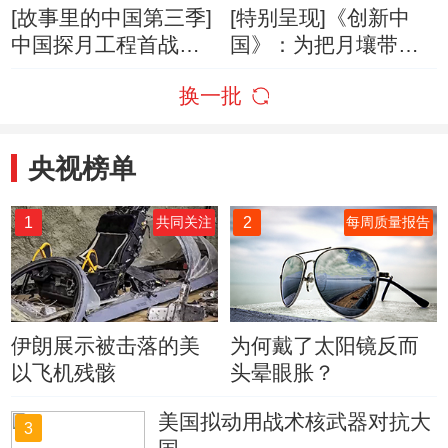
[故事里的中国第三季]
[特别呈现]《创新中
中国探月工程首战告
国》：为把月壤带回
捷，嫦娥一号成功绕
地球 他们给嫦娥五号
换一批
月飞行！
装上大脑和眼睛
央视榜单
1
2
共同关注
每周质量报告
伊朗展示被击落的美
为何戴了太阳镜反而
以飞机残骸
头晕眼胀？
美国拟动用战术核武器对抗大
3