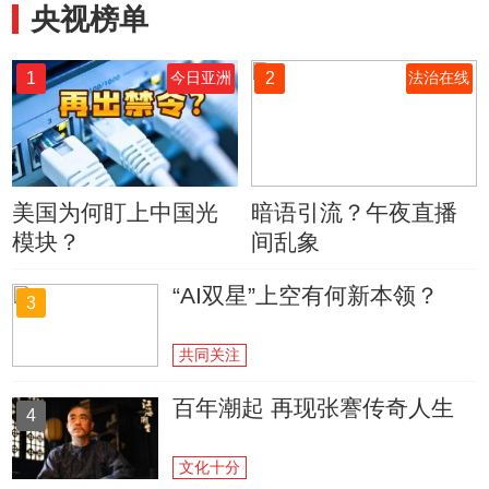
央视榜单
1
2
今日亚洲
法治在线
美国为何盯上中国光
暗语引流？午夜直播
模块？
间乱象
“AI双星”上空有何新本领？
3
共同关注
百年潮起 再现张謇传奇人生
4
文化十分