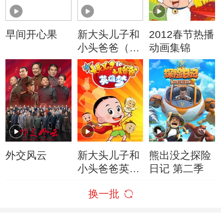
早间开心果
新大头儿子和
2012春节热播
小头爸爸（动
动画集锦
画真人情景
剧）
外交风云
新大头儿子和
熊出没之探险
小头爸爸英雄
日记 第二季
梦
换一批