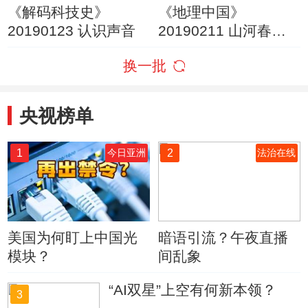
《解码科技史》
《地理中国》
20190123 认识声音
20190211 山河春色·
千岛迷踪
换一批
央视榜单
1
2
今日亚洲
法治在线
美国为何盯上中国光
暗语引流？午夜直播
模块？
间乱象
“AI双星”上空有何新本领？
3