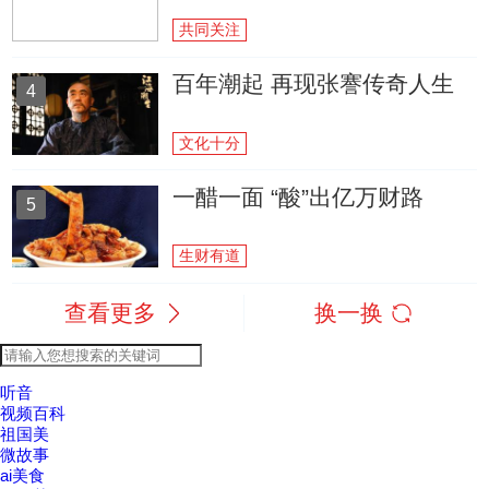
共同关注
百年潮起 再现张謇传奇人生
4
文化十分
一醋一面 “酸”出亿万财路
5
生财有道
查看更多
换一换
听音
视频百科
祖国美
微故事
ai美食