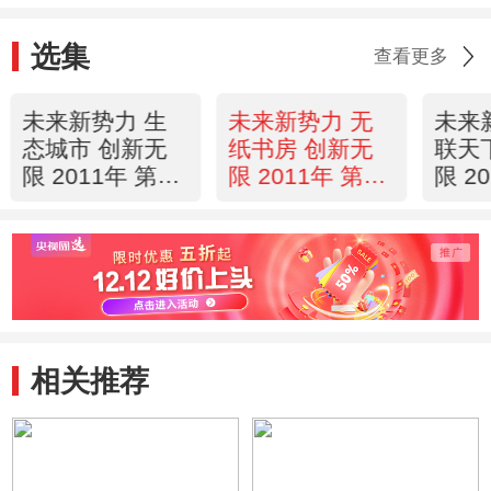
选集
查看更多
未来新势力 生
未来新势力 无
未来
态城市 创新无
纸书房 创新无
联天
限 2011年 第32
限 2011年 第31
限 2
期
期
期
相关推荐