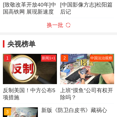
[致敬改革开放40年]中
[中国影像方志]松阳篇
国高铁网 展现新速度
后记
换一批
央视榜单
1
2
新闻1+1
中国法治观察
反制美国！中方公布5
上班“摸鱼”公司有权开
项措施
除吗？
新版《防卫白皮书》藏祸心
3