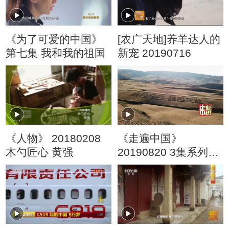
《为了可爱的中国》
[农广天地]养羊达人的
第七集 我和我的祖国
新宠 20190716
《人物》 20180208
《走遍中国》
木勺匠心 黄强
20190820 3集系列片
《天山脚下筑粮仓》
（2） 智创赢丰收