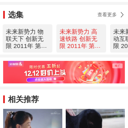
选集
查看更多
未来新势力 物
未来新势力 高
未来
联天下 创新无
速铁路 创新无
动互
限 2011年 第30
限 2011年 第29
限 2
期
期
期
相关推荐