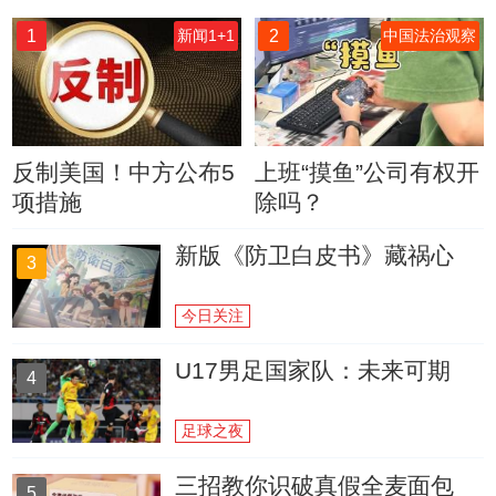
1
2
新闻1+1
中国法治观察
反制美国！中方公布5
上班“摸鱼”公司有权开
项措施
除吗？
新版《防卫白皮书》藏祸心
3
今日关注
U17男足国家队：未来可期
4
足球之夜
三招教你识破真假全麦面包
5