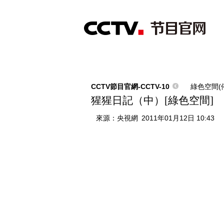
首頁
直播
節目單
綜合
新聞
財經
綜藝
中文國際
體
CCTV節目官網-CCTV-10
綠色空間(
猩猩日記（中）[綠色空間]
來源：
央視網
2011年01月12日 10:43