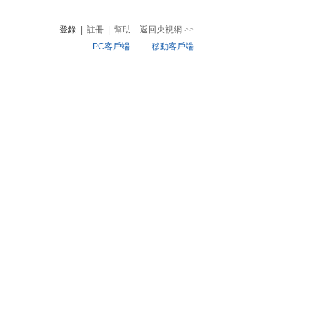
登錄
|
註冊
|
幫助
返回央視網
>>
PC客戶端
移動客戶端
音
熱榜
微視頻
兒
音樂
體育賽事
農業農村